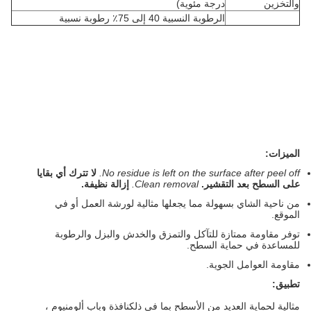
والتخزين
درجة مئوية)
الرطوبة النسبية 40 إلى 75٪ رطوبة نسبية
الميزات:
No residue is left on the surface after peel off.
لا تترك أي بقايا
على السطح بعد التقشير.
Clean removal.
إزالة نظيفة.
من ناحية الشاي بسهولة مما يجعلها مثالية لورشة العمل أو في
الموقع.
توفر مقاومة ممتازة للتآكل والتمزق والخدش والبزل والرطوبة
للمساعدة في حماية السطح.
مقاومة العوامل الجوية.
تطبيق:
مثالية لحماية العديد من الأسطح بما في ذلك
نافذة وباب ألومنيوم ،