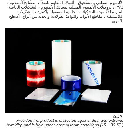
الألمنيوم المطلي بالمسحوق ، الفولاذ المقاوم للصدأ ، الصفائح المعدنية ،
PVC ، بروفيلات الألمنيوم المطلية بسبائك الألمنيوم ، التشكيلات الجانبية
الملونة للأكسيد ، التشكيلات الجانبية المصقولة بأكسيد ، التشكيلات
البلاستيكية ، مقاطع الأبواب والنوافذ الفولاذية والعديد من أنواع الأسطح
الأخرى.
تخزين:
Provided the product is protected against dust and extreme
humidity, and is held under normal room conditions (15 ~ 30 ℃ )