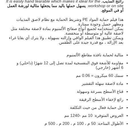
راتنج المذيب.
It is easily hand tearable which makes it ideal for the
workshop or on site.
يسهل حملها باليد مما يجعلها مثالية لورشة العمل
أو في الموقع.
هذا فيلم حماية المواد PE وشريط الحماية مع نظام لاصق المذيبات
و
مظهر جميل وجودة ممتازة.
يمكن استخدامه لجميع أنواع
صفائح الألمنيوم
بمادة لاصقة مختلفة مثل
لاصقة عالية أو متوسطة أو منخفضة.
ويمكن تطبيق هذا الفيلم الواقي وإزالته بسهولة ، ولا يترك أي بقايا غراء
بعد الإزالة ، مع قدرة جيدة على الطقس.
مثالية لحماية نافذة مقاطع الألمنيوم
مقاومة للأشعة فوق البنفسجية لمدة تصل إلى 12 شهرًا (داخلي) و
6 أشهر (خارجي)
سمك 60 ميكرون = 0.06 مم
مادة لاصقة سهلة التقشير
قناع الأسطح بسرعة وسهولة
رائع لإخفاء الأسطح الرقيقة
حل حماية فعال من حيث التكلفة
العروض المتوفرة: 10 مم -1240 مم
الأطوال المتاحة: 50 م ، 100 م ، 200 م ، 500 م