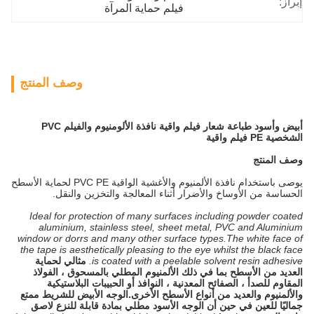
إبراز:
فيلم حماية المرآة
وصف المنتج
أبيض وأسود طباعة شعار فيلم واقية نافذة الألومنيوم والفيلم PVC
الشخصية PE فيلم واقية
وصف المنتج
يوصى باستخدام نافذة الألمنيوم والأغشية الواقية PVC PE لحماية الأسطح
الحساسة من الأوساخ والأضرار أثناء المعالجة والتخزين والنقل.
Ideal for protection of many surfaces including powder coated
aluminium, stainless steel, sheet metal, PVC and Aluminium
window or dorrs and many other surface types.The white face of
the tape is aesthetically pleasing to the eye whilst the black face
is coated with a peelable solvent resin adhesive.
مثالي لحماية
العديد من الأسطح بما في ذلك الألمنيوم المطلي بالمسحوق ، الفولاذ
المقاوم للصدأ ، الصفائح المعدنية ، النوافذ أو الحبيبات البلاستيكية
والألمنيوم والعديد من أنواع الأسطح الأخرى.الوجه الأبيض للشريط ممتع
جماليًا للعين في حين أن الوجه الأسود مطلي بمادة قابلة للنزع لاصق