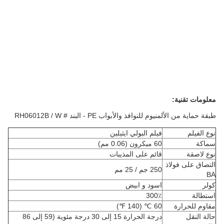
معلومات تقنية:
طبقة حماية من الألمنيوم للنوافذ والأبواب PE - البند # RH06012B / W
نوع الفيلم
فيلم البولي ايثيلين
سماكة
60 ميكرون (0.06 مم)
نوع لاصقة
قائم على المذيبات
التصاق على فولاذ
250 جم / 25 مم
BA
كولر
اسود و ابيض
استطالة
300٪
مقاوم للحرارة
60 ℃ (140 ℉)
حالة النقل
درجة الحرارة 15 إلى 30 درجة مئوية (59 إلى 86