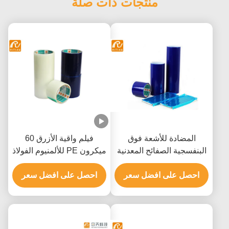
منتجات ذات صلة
المضادة للأشعة فوق
فيلم واقية الأزرق 60
البنفسجية الصفائح المعدنية
ميكرون PE للألمنيوم الفولاذ
البولي ايثيلين فيلم واقية
المقاوم للصدأ
احصل على افضل سعر
لاصق على أساس المذيبات
احصل على افضل سعر