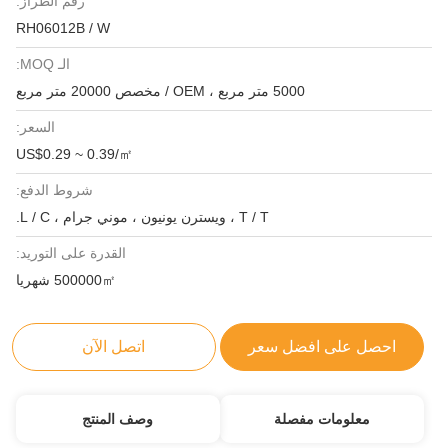
رقم الطراز:
RH06012B / W
الـ MOQ:
5000 متر مربع ، OEM / مخصص 20000 متر مربع
السعر:
US$0.29 ~ 0.39/㎡
شروط الدفع:
T / T ، ويسترن يونيون ، موني جرام ، L / C.
القدرة على التوريد:
500000㎡ شهريا
احصل على افضل سعر
اتصل الآن
معلومات مفصلة
وصف المنتج