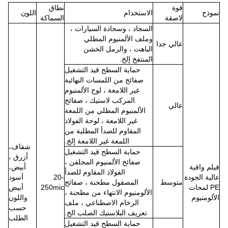
قوة
نطاق
نموذج
الاستخدام
اللون
لاصقة
السماكة
السجاد ، وسجادة السيارات ،
وملف الألمنيوم المطلي
عالي جدا
الباهت ، والرمل الخشن
المنتفخ إلخ.
حماية السطح قيد التشغيل
صفائح من اللمسات النهائية
غير اللامعة ، لوح الألمنيوم
المركب لاستيك ، صفائح
عالي
الألمنيوم المطلي من اللمعة
غير اللامعة ، لوحة الفولاذ
المقاوم للصدأ المطلية من
اللمعة غير اللامعة إلخ.
شفاف،
حماية السطح قيد التشغيل
أزرق ،
صفائح الألمنيوم المجلفن ،
فيلم واقية
أبيض،
الفولاذ المقاوم للصدأ
عالية الجودة
20-
أسود
متوسط
المصقول مطحنة ، صفائح
PE لمحات
250mic
أبيض
الألومنيوم الانتهاء من مطحنة ،
الألومنيوم
واللون
الرخام الاصطناعي ، ملف
حسب
تعريف البلاستيك الصلب الخ.
الطلب
حماية السطح قيد التشغيل