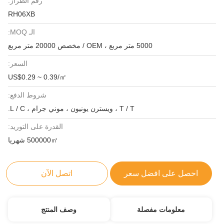
رقم الطراز:
RH06XB
الـ MOQ:
5000 متر مربع ، OEM / مخصص 20000 متر مربع
السعر:
US$0.29 ~ 0.39/㎡
شروط الدفع:
T / T ، ويسترن يونيون ، موني جرام ، L / C.
القدرة على التوريد:
500000㎡ شهريا
احصل على افضل سعر
اتصل الآن
معلومات مفصلة
وصف المنتج