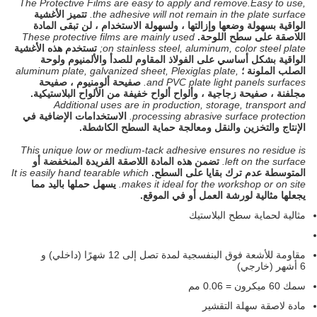
The Protective Films are easy to apply and remove.Easy to use,
the adhesive will not remain in the plate surface.
تتميز الأغشية
الواقية بسهولة وضعها وإزالتها ، ولسهولة الاستخدام ، لن تبقى المادة
اللاصقة على سطح اللوحة.
These protective films are mainly used
on stainless steel, aluminum, color steel plate;
تستخدم هذه الأغشية
الواقية بشكل أساسي على الفولاذ المقاوم للصدأ والألمنيوم ولوحة
الصلب الملونة ؛
aluminum plate, galvanized sheet, Plexiglas plate,
and PVC plate light panels surfaces.
صفيحة ألومنيوم ، صفيحة
مجلفنة ، صفيحة زجاجية ، وألواح ألواح خفيفة من الألواح البلاستيكية.
Additional uses are in production, storage, transport and
processing abrasive surface protection.
الاستخدامات الإضافية في
الإنتاج والتخزين والنقل ومعالجة حماية السطح الكاشطة.
This unique low or medium-tack adhesive ensures no residue is
left on the surface.
تضمن هذه المادة اللاصقة الفريدة المنخفضة أو
المتوسطة عدم ترك بقايا على السطح.
It is easily hand tearable which
makes it ideal for the workshop or on site.
يسهل حملها باليد مما
يجعلها مثالية لورشة العمل أو في الموقع.
مثالية لحماية سطح البلاستيك
مقاومة للأشعة فوق البنفسجية لمدة تصل إلى 12 شهرًا (داخلي) و
6 أشهر (خارجي)
سمك 60 ميكرون = 0.06 مم
مادة لاصقة سهلة التقشير