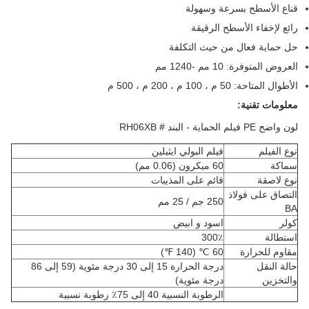
قناع الأسطح بسرعة وسهولة
رائع لإخفاء الأسطح الرقيقة
حل حماية فعال من حيث التكلفة
العروض المتوفرة: 10 مم -1240 مم
الأطوال المتاحة: 50 م ، 100 م ، 200 م ، 500 م
معلومات تقنية:
لون واضح PE فيلم الحماية - البند # RH06XB
نوع الفيلم
فيلم البولي ايثيلين
سماكة
60 ميكرون (0.06 مم)
نوع لاصقة
قائم على المذيبات
التصاق على فولاذ
250 جم / 25 مم
BA
كولر
اسود و ابيض
استطالة
300٪
مقاوم للحرارة
60 ℃ (140 ℉)
حالة النقل
درجة الحرارة 15 إلى 30 درجة مئوية (59 إلى 86
والتخزين
درجة مئوية)
الرطوبة النسبية 40 إلى 75٪ رطوبة نسبية