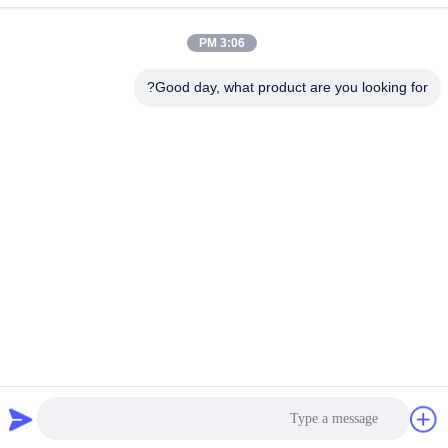
عنوان المصنع
3:06 PM
No.65 Songnian Road، Longgang District، شينزين، الصين 518117
Good day, what product are you looking for?
هاتف
+86-755-84080323
الصين نوعية جيدة فيلم حماية PE المورد. حقوق النشر © -2026
Shenzhen Ritian Technology Co., Ltd. . كل الحقوق محفوظة.
سياسة الخصوصية
|
خريطة الموقع