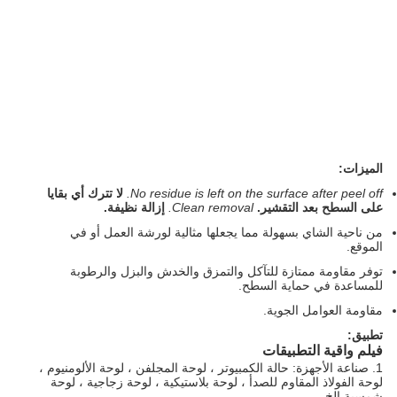
الميزات:
No residue is left on the surface after peel off.
لا تترك أي بقايا
على السطح بعد التقشير.
Clean removal.
إزالة نظيفة.
من ناحية الشاي بسهولة مما يجعلها مثالية لورشة العمل أو في
الموقع.
توفر مقاومة ممتازة للتآكل والتمزق والخدش والبزل والرطوبة
للمساعدة في حماية السطح.
مقاومة العوامل الجوية.
تطبيق:
فيلم واقية
التطبيقات
1. صناعة الأجهزة: حالة الكمبيوتر ، لوحة المجلفن ، لوحة الألومنيوم ،
لوحة الفولاذ المقاوم للصدأ ، لوحة بلاستيكية ، لوحة زجاجية ، لوحة
شمسية إلخ.