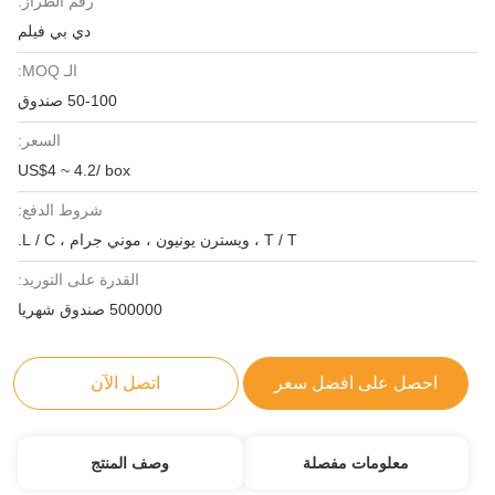
رقم الطراز:
دي بي فيلم
الـ MOQ:
50-100 صندوق
السعر:
US$4 ~ 4.2/ box
شروط الدفع:
T / T ، ويسترن يونيون ، موني جرام ، L / C.
القدرة على التوريد:
500000 صندوق شهريا
احصل على افضل سعر
اتصل الآن
معلومات مفصلة
وصف المنتج