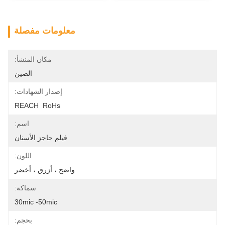
معلومات مفصلة
مكان المنشأ:
الصين
إصدار الشهادات:
REACH  RoHs
اسم:
فيلم حاجز الأسنان
اللون:
واضح ، أزرق ، أخضر
سماكة:
30mic -50mic
بحجم: