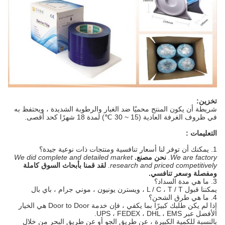
تخزين:
شريطة أن يكون المنتج محميًا ضد الغبار والرطوبة الشديدة ، ويحتفظ به
في ظروف الغرفة العادية (15 ~ 30 ℃) لمدة 18 شهرًا كحد أقصى.
التعليمات :
1. يمكنك أن توفر لنا أسعار تنافسية ومنتجات ذات نوعية جيدة؟
We are factory.
نحن مصنع.
We did complete and detailed market
research and priced competitively.
لقد قمنا بأبحاث السوق كاملة
ومفصلة وسعر تنافسي.
3. ما هي مدة السداد؟
يمكننا قبول L / C ، T / T ، ويسترن يونيون ، موني جرام ، باي بال
4. ما هي طرق الشحن؟
إذا لم يكن طلبك كبيرًا بما يكفي ، فإن خدمة Door to Door هي الخيار
الأفضل عبر UPS ، FEDEX ، DHL ، EMS.
بالنسبة للكمية الكبيرة ، عن طريق الجو أو عن طريق البحر من خلال