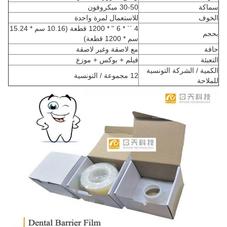
سماكة
30-50 ميكروفون
الخوف
للاستعمال لمرة واحدة
4 `` * 6 '' * 1200 قطعة (10.16 سم * 15.24
بحجم
سم * 1200 قطعة)
حافة
مع لاصقة وغير لاصقة
التعبئة
فيلم + بوكس ​​+ موزع
الكمية / الشركة التونسية
12 مجموعة / التونسية
للملاحة