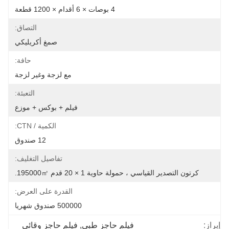
4 بوصات × 6 أقدام × 1200 قطعة
التصاق:
صمغ أكريليكي
حافة:
مع لزجة وغير لزجة
التعبئة:
فيلم + بوكس ​​+ موزع
الكمية / CTN:
12 صندوق
تفاصيل التغليف:
كرتون التصدير القياسي ، حمولة حاوية 1 × 20 قدم 195000㎡.
القدرة على العرض:
500000 صندوق شهريا
إبراز:
فيلم حاجز طبي
, 
فيلم حاجز وقائي