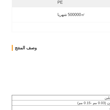
PE
500000㎡ شهريا
وصف المنتج
يلين