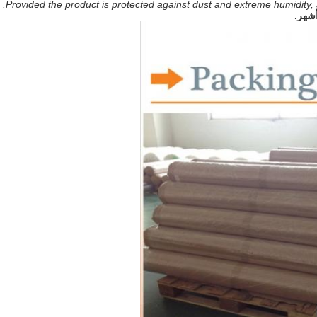
Provided the product is protected against dust and extreme humidity,