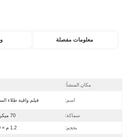
معلومات مفصلة
و
مكان المنشأ:
ا
اسم:
فيلم واقية طلاء الس
سماكة:
70 ميكروفون
بحجم:
1.2 م × 100 م