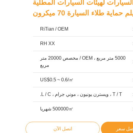
السيارات لهيئات السيارات المطلية
م حماية طلاء السيارة 70 ميكرون
RiTian / OEM
RH XX
5000 متر مربع ، OEM / مخصص 20000 متر
مربع
US$0.5 ~ 0.6/㎡
T / T ، ويسترن يونيون ، موني جرام ، L / C.
500000㎡ شهريا
ضل سعر
اتصل الآن