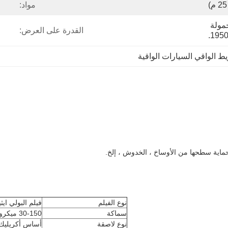
مواد:
كرتون التصدير القياسي ، حمولة 
القدرة على العرض:
ط الواقي السيارات الواقية
حماية سطحها من الأوساخ ، الخدوش ، إلخ.
نوع الفيلم
فيلم البولي ايث
سماكة
30-150 ميكرون (0.03 مم -0.15 مم)
نوع لاصقة
أساس أكريليك