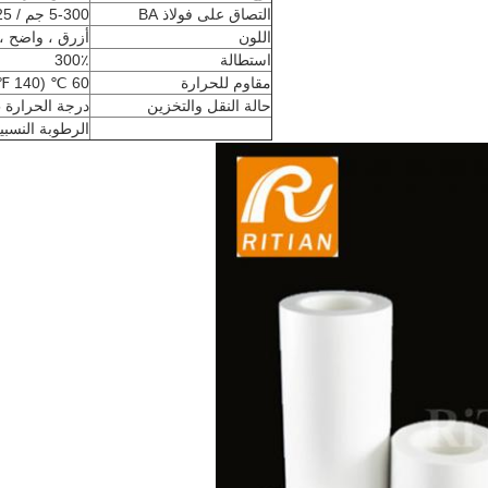
التصاق على فولاذ BA
5-300 جم / 25 مم
اللون
أزرق ، واضح ،
استطالة
300٪
مقاوم للحرارة
60 ℃ (140 ℉)
حالة النقل والتخزين
درجة الحرارة 15 إلى 30 درجة مئوية (59 إلى 86 درجة مئوية)
الرطوبة النسبية 40 إلى 75٪ رطوبة ن