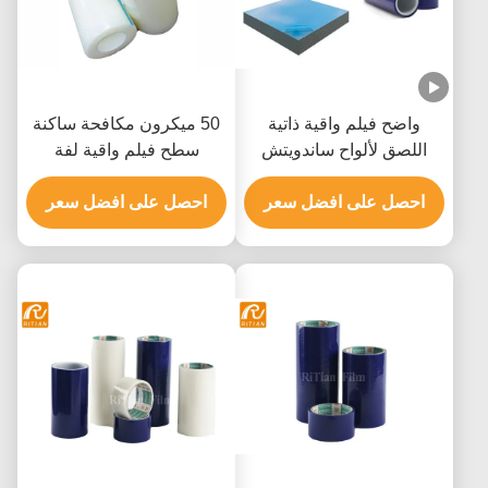
واضح فيلم واقية ذاتية
50 ميكرون مكافحة ساكنة
اللصق لألواح ساندويتش
سطح فيلم واقية لفة
شريط حماية الملامح
منخفضة لاصقة الاكريليك
البلاستيكية لا بقايا
احصل على افضل سعر
القائمة
احصل على افضل سعر