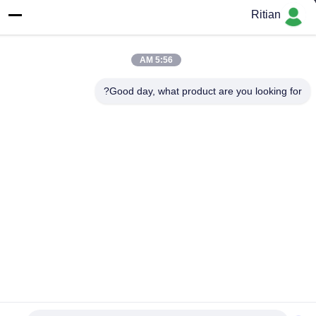
عنوان الشركة
Ritian
No.65 Songnian Road، Longgang District، شينزين، الصين 518117
عنوان المصنع
5:56 AM
No.65 Songnian Road، Longgang District، شينزين، الصين 518117
Good day, what product are you looking for?
هاتف
+86-755-84080323
الصين نوعية جيدة فيلم حماية PE المورد. حقوق النشر © -2026
Shenzhen Ritian Technology Co., Ltd. . كل الحقوق محفوظة.
سياسة الخصوصية
|
خريطة الموقع