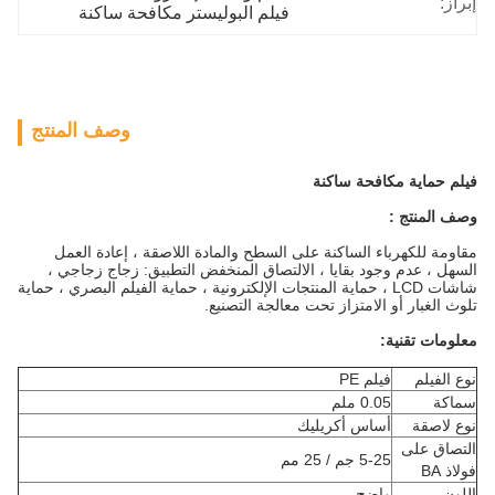
إبراز:
فيلم البوليستر مكافحة ساكنة
وصف المنتج
فيلم حماية مكافحة ساكنة
وصف المنتج :
مقاومة للكهرباء الساكنة على السطح والمادة اللاصقة ، إعادة العمل
السهل ، عدم وجود بقايا ، الالتصاق المنخفض التطبيق: زجاج زجاجي ،
شاشات LCD ، حماية المنتجات الإلكترونية ، حماية الفيلم البصري ، حماية
تلوث الغبار أو الامتزاز تحت معالجة التصنيع.
معلومات تقنية:
نوع الفيلم
فيلم PE
سماكة
0.05 ملم
نوع لاصقة
أساس أكريليك
التصاق على
5-25 جم / 25 مم
فولاذ BA
اللون
واضح