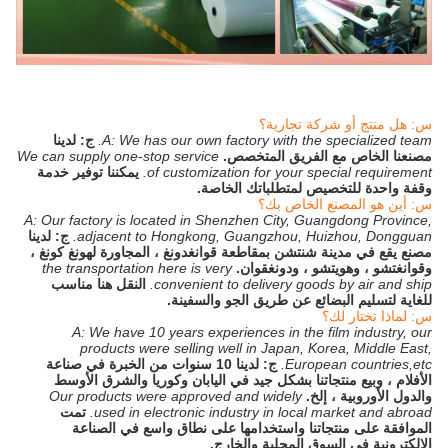
س: هل منتج أو شركة تجارية؟
A: We has our own factory with the specialized team.
ج: لدينا
مصنعنا الخاص مع الفريق المتخصص.
We can supply one-stop service
of customization for your special requirement.
يمكننا توفير خدمة
وقفة واحدة للتخصيص لمتطلباتك الخاصة.
س: أين هو المصنع الخاص بك؟
A: Our factory is located in Shenzhen City, Guangdong Province,
adjacent to Hongkong, Guangzhou, Huizhou, Dongguan.
ج: لدينا
مصنع يقع في مدينة شنتشن بمقاطعة قوانغدونغ ، المجاورة لهونغ كونغ ،
وقوانغتشو ، وهويتشو ، ودونغقوان.
the transportation here is very
convenient to delivery goods by air and ship.
النقل هنا مناسب
للغاية لتسليم البضائع عن طريق الجو والسفينة.
س: لماذا تختار لك؟
A: We have 10 years experiences in the film industry, our
products were selling well in Japan, Korea, Middle East,
European countries,etc.
ج: لدينا 10 سنوات من الخبرة في صناعة
الأفلام ، وبيع منتجاتنا بشكل جيد في اليابان وكوريا والشرق الأوسط
والدول الأوروبية ، إلخ.
Our products were approved and widely
used in electronic industry in local market and abroad.
تمت
الموافقة على منتجاتنا واستخدامها على نطاق واسع في الصناعة
الإلكترونية في السوق المحلية والخارج.