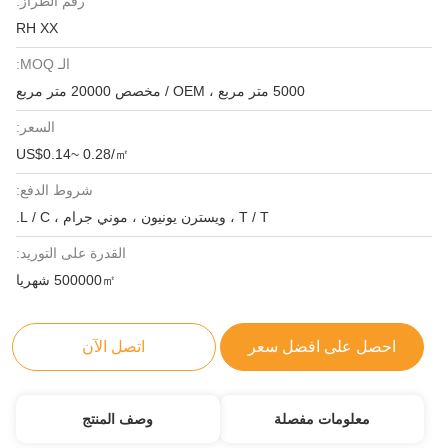
رقم الطراز:
RH XX
الـ MOQ:
5000 متر مربع ، OEM / مخصص 20000 متر مربع
السعر:
US$0.14~ 0.28/㎡
شروط الدفع:
T / T ، ويسترن يونيون ، موني جرام ، L / C.
القدرة على التوريد:
500000㎡ شهريا
احصل على افضل سعر
اتصل الآن
معلومات مفصلة
وصف المنتج