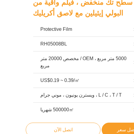
 سطح تك منخفض ، فيلم واقية من
البولي إيثيلين مع لاصق أكريليك
Protective Film
RH05008BL
5000 متر مربع ، OEM / مخصص 20000 متر
مربع
US$0.19 ~ 0.39/㎡
L / C ، T / T ، ويسترن يونيون ، موني جرام
500000㎡ شهريا
ضل سعر
اتصل الآن