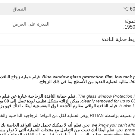
60 
التصاق:
كرتون التصدير القياسي ، حمولة 
القدرة على العرض:
ط حماية النافذة
Blue window glass protection film, low tack p
فيلم حماية زجاج النافذ
Id
مثالية لحماية العديد من الأسطح بما في ذلك الزجاج.
The glass window Protection F
فيلم حماية النافذة الزجاجية عبارة عن فيلم 
cleanly removed for up to 6
يمكن إزالته بشكل نظيف لمدة تصل إلى 60 يومًا دون إتلاف النافذة أو ترك بقايا خلفك.
is also 
فيلم النافذة الواقي مقاوم للأشعة فوق البنفسجية أيضًا ، لذلك فهو يز
we know you can't aff
نحن نعلم أنه لا يمكنك تحمل تلف النوافذ الخاصة بك أثن
prote
نحن نعلم أيضًا أنك تعبت من التعامل مع منتجات الحماية التي لا توفر ببس
protection film t
هذا هو السبب في أننا نقدم فيلم حماية النافذة الزجاجية ال