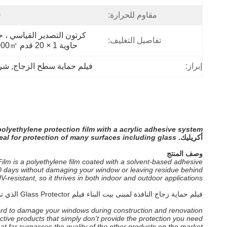
مقاوم للحرارة:
℃
تفاصيل التغليف:
حاوية 1 × 20 قدم 195000㎡.
إبراز:
فيلم حماية سطح الزجاج
, 
شري
olyethylene protection film with a acrylic adhesive system.
أكريليك.
eal for protection of many surfaces including glass.
وصف المنتج
ilm is a polyethylene film coated with a solvent-based adhesive.
0 days without damaging your window or leaving residue behind.
UV-resistant, so it thrives in both indoor and outdoor applications.
فيلم حماية زجاج النافذة لمبنى بيت البناء فيلم Glass Protector الذي تم تصنيعه بواسطة RITIAN يوفر الحماية لكل من النوافذ الزجاجية الداخلية والخارجية من الجص وبقع الطلاء وغيرها أثناء أعمال البناء والديكور.
ord to damage your windows during construction and renovation.
ctive products that simply don't provide the protection you need.
hat far surpasses the quality of the other products on the market.