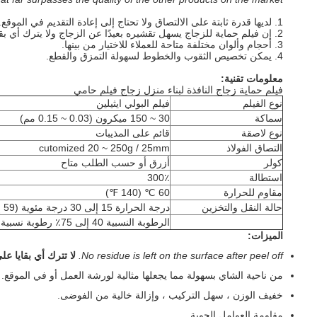
1. لديها قدرة ثابتة على الالتصاق ولا تحتاج إلى إعادة التقديم في الموقع.
2. إن
فيلم حماية للزجاج
يسهل تقشيره بعيدًا عن الزجاج ولا يترك أي بقا
3. أحجام وألوان مختلفة متاحة للعملاء للاختيار من بينها.
4. يمكن تخصيص الثقوب والخطوط لسهولة التمزق والقطع.
معلومات تقنية:
فيلم حماية زجاج النافذة لبناء منزل زجاج فيلم حامي
نوع الفيلم
فيلم البولي ايثيلين
سماكة
30 ~ 150 ميكرون (0.03 ~ 0.15 مم)
نوع لاصقة
قائم على المذيبات
التصاق الفولاذ
cutomized 20 ~ 250g / 25mm
كولر
أزرق أو حسب الطلب متاح
استطالة
300٪
مقاوم للحرارة
60 ℃ (140 ℉)
حالة النقل والتخزين
درجة الحرارة 15 إلى 30 درجة مئوية (59 إلى 86 درجة مئوية)
الرطوبة النسبية 40 إلى 75٪ رطوبة نسبية
الميزات:
No residue is left on the surface after peel off.
لا تترك أي بقايا ع
من ناحية الشاي بسهولة مما يجعلها مثالية لورشة العمل أو في الموقع.
خفيف الوزن ، سهل التركيب ، وإزالة خالية من الفوضى.
مقاومة العوامل الجوية.