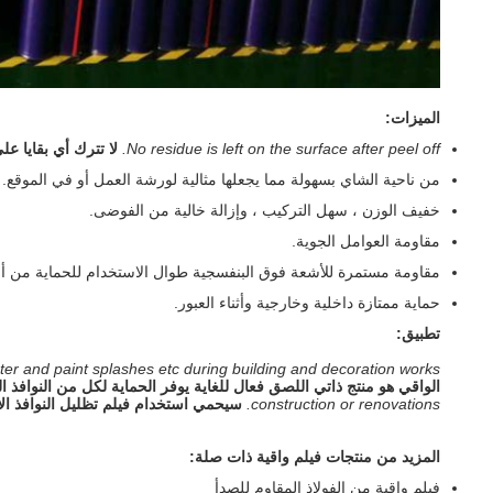
الميزات:
No residue is left on the surface after peel off.
لا تترك أي بقايا ع
من ناحية الشاي بسهولة مما يجعلها مثالية لورشة العمل أو في الموقع.
خفيف الوزن ، سهل التركيب ، وإزالة خالية من الفوضى.
مقاومة العوامل الجوية.
مقاومة مستمرة للأشعة فوق البنفسجية طوال الاستخدام للحماية من 
حماية ممتازة داخلية وخارجية وأثناء العبور.
تطبيق:
ster and paint splashes etc during building and decoration works.
الواقي هو منتج ذاتي اللصق فعال للغاية يوفر الحماية لكل من النوافذ الد
construction or renovations.
سيحمي استخدام فيلم تظليل النوافذ الأسط
المزيد من منتجات فيلم واقية ذات صلة:
فيلم واقية من الفولاذ المقاوم للصدأ