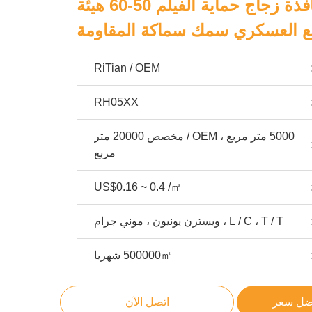
PE مادة نافذة زجاج حماية الفيلم 50-60 هيئة
يع العسكري سمك سماكة المقاومة
RiTian / OEM
RH05XX
5000 متر مربع ، OEM / مخصص 20000 متر
مربع
US$0.16 ~ 0.4 /㎡
L / C ، T / T ، ويسترن يونيون ، موني جرام
500000㎡ شهريا
ضل سعر
اتصل الآن