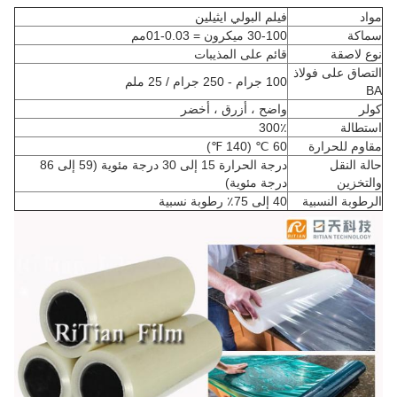
مواد
فيلم البولي ايثيلين
سماكة
30-100 ميكرون = 0.03-01
مم
نوع لاصقة
قائم على المذيبات
التصاق على فولاذ
100 جرام - 250 جرام / 25 ملم
BA
كولر
واضح ، أزرق ، أخضر
استطالة
300٪
مقاوم للحرارة
60 ℃ (140 ℉)
حالة النقل
درجة الحرارة 15 إلى 30 درجة مئوية (59 إلى 86
والتخزين
درجة مئوية)
الرطوبة النسبية
40 إلى 75٪ رطوبة نسبية