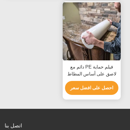
فيلم حماية PE دائم مع
لاصق على أساس المطاط
لإزالة خالية من المخلفات
ومقاومة الأشعة فوق
احصل على افضل سعر
البنفسجية 6 أشهر
اتصل بنا