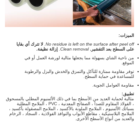
الميزات:
No residue is left on the surface after peel off.
لا تترك أي بقايا
على السطح بعد التقشير.
Clean removal.
إزالة نظيفة.
من ناحية الشاي بسهولة مما يجعلها مثالية لورشة العمل أو في
الموقع.
توفر مقاومة ممتازة للتآكل والتمزق والخدش والبزل والرطوبة
للمساعدة في حماية السطح.
مقاومة العوامل الجوية.
تطبيق:
مثالية لحماية العديد من الأسطح بما في ذلك الألمنيوم المطلي بالمسحوق
، الفولاذ المقاوم للصدأ ، الصفائح المعدنية ، PVC ، الملامح المطلية
بسبائك الألمنيوم ، الملامح الملونة بالأكسيد ، الملامح المصقولة بأكسيد ،
الملامح البلاستيكية ، مقاطع الأبواب والنوافذ الفولاذية ، السجاد ، الرخام
والعديد من أنواع الأسطح الأخرى.