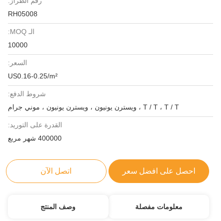
رقم الطراز:
RH05008
الـ MOQ:
10000
السعر:
US0.16-0.25/m²
شروط الدفع:
T / T ، T / T ، ويسترن يونيون ، ويسترن يونيون ، موني جرام
القدرة على التوريد:
400000 شهر مربع
احصل على افضل سعر
اتصل الآن
معلومات مفصلة
وصف المنتج