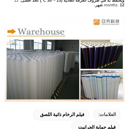
ويحتفظ به في ظروف الغرفة العادية (15 ~ 30 ℃) كحد أقصى.
12
12 شهر.
months.
العلامات:
فيلم الرخام ذاتية اللصق
فيلم حماية الجرانيت