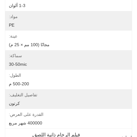
1-3 ألوان
مواد:
PE
عينة:
مجانًا (100 مم × 25 م)
سماكة:
30-50mic
الطول:
500-200 م
تفاصيل التغليف:
كرتون
القدرة على العرض:
400000 شهر مربع
فيلم الرخام ذاتية اللصق
, 