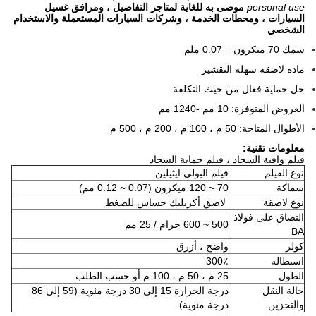
personal use
موصى به للغاية لمتاجر التفاصيل ، ومرافق غسيل
السيارات ، ومحطات الخدمة ، وشركات السيارات المستعملة والاستخدام
الشخصي
سمك 70 ميكرون = 0.07 ملم
مادة لاصقة سهلة التقشير
حل حماية فعال من حيث التكلفة
العروض المتوفرة: 10 مم -1240 مم
الأطوال المتاحة: 50 م ، 100 م ، 200 م ، 500 م
معلومات تقنية:
فيلم واقية السجاد ، فيلم حماية السجاد
نوع الفيلم
فيلم البولي ايثيلين
سماكة
70 ~ 120 ميكرون (0.07 ~ 0.12 مم)
نوع لاصقة
لاصق أكريليك حساس للضغط
التصاق على فولاذ
500 ~ 600 جرام / 25 مم
BA
كولر
واضح ، أزرق
استطالة
300٪
الطول
25 م ، 50 م ، 100 م أو حسب الطلب
حالة النقل
درجة الحرارة 15 إلى 30 درجة مئوية (59 إلى 86
والتخزين
درجة مئوية)