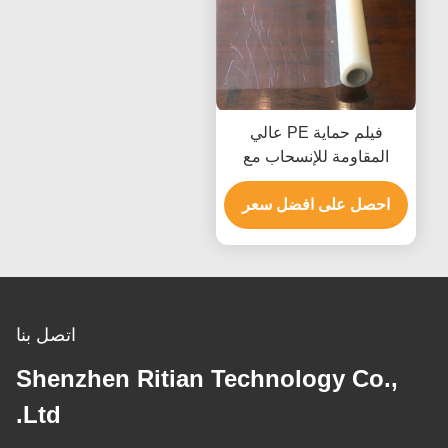
فيلم حماية PE عالي
المقاومة للإنسحاب مع
لاصق على أساس المطاط
احصل على افضل سعر
لحماية السطح الخالية من
المخلفات
اتصل بنا
Shenzhen Ritian Technology Co.,
Ltd.