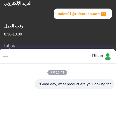
البريد الإلكتروني
sales01@ritiantech.com
وقت العمل
8:30-18:00
عنواننا
عنوان الشركة
Ritian
No.65 Songnian Road، Longgang District، شينزين، الصين 518117
عنوان المصنع
10:43 PM
No.65 Songnian Road، Longgang District، شينزين، الصين 518117
Good day, what product are you looking for?
هاتف
+86-755-84080323