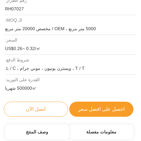
رقم الطراز:
RH07027
الـ MOQ:
5000 متر مربع ، OEM / مخصص 20000 متر مربع
السعر:
US$0.26~ 0.32/㎡
شروط الدفع:
T / T ، ويسترن يونيون ، موني جرام ، L / C.
القدرة على التوريد:
500000㎡ شهريا
احصل على افضل سعر
اتصل الآن
معلومات مفصلة
وصف المنتج