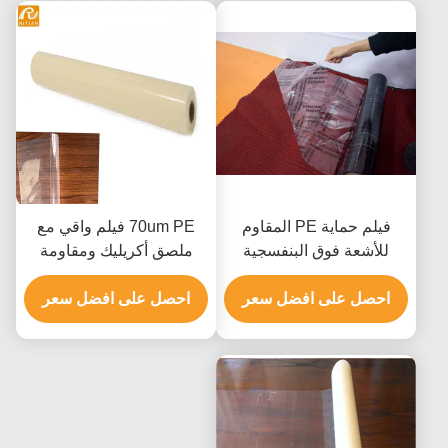
فيلم حماية PE المقاوم
70um PE فيلم واقي مع
للأشعة فوق البنفسجية
ملصق أكريليك ومقاومة
بسماكة 70 ميكرون وملصق
الأشعة فوق البنفسجية
احصل على افضل سعر
أكريليك أو مطاطي لحماية
احصل على افضل سعر
لحماية السجاد والسيارات
السجاد والسيارات