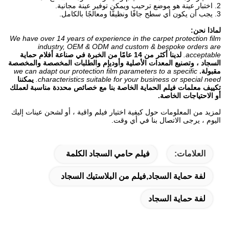
2. اختبار عينة هو موضع ترحيب ويمكن توفير عينة مجانية.
3. يجب أن يكون أي سطح جافًا ونظيفًا ومعالجًا بالكامل.
لماذا نحن:
We have over 14 years of experience in the carpet protection film
industry, OEM & ODM and custom & bespoke orders are
acceptable.
لدينا أكثر من 14 عامًا من الخبرة في صناعة أفلام حماية
السجاد ، وتصنيع المعدات الأصلية وأوديإم والطلبات المخصصة والمخصصة
مقبولة.
we can adapt our protection film parameters to a specific
characteristics suitable for your business or special need.
يمكننا
تكييف معلمات فيلم الحماية الخاصة بنا مع خصائص محددة مناسبة لعملك
أو الاحتياجات الخاصة.
لمزيد من المعلومات حول كيفية اختيار فيلم واقية ، أو لشحن عينات إليك
اليوم ، يرجى الاتصال بنا في أي وقت.
العلامات:
فيلم حامي السجاد الكلمة
لفة حماية السجاد,فيلم من البلاستيك السجاد
لفة حماية السجاد