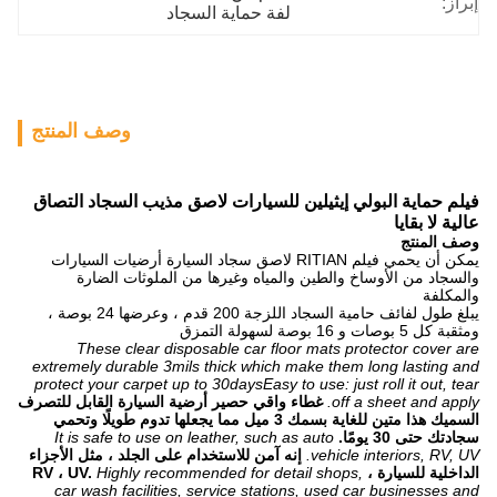
إبراز:
لفة حماية السجاد
وصف المنتج
فيلم حماية البولي إيثيلين للسيارات لاصق مذيب السجاد التصاق
عالية لا بقايا
وصف المنتج
يمكن أن يحمي فيلم RITIAN لاصق سجاد السيارة أرضيات السيارات
والسجاد من الأوساخ والطين والمياه وغيرها من الملوثات الضارة
والمكلفة
يبلغ طول لفائف حامية السجاد اللزجة 200 قدم ، وعرضها 24 بوصة ،
ومثقبة كل 5 بوصات و 16 بوصة لسهولة التمزق
These clear disposable car floor mats protector cover are
extremely durable 3mils thick which make them long lasting and
protect your carpet up to 30daysEasy to use: just roll it out, tear
off a sheet and apply.
غطاء واقي حصير أرضية السيارة القابل للتصرف
السميك هذا متين للغاية بسمك 3 ميل مما يجعلها تدوم طويلًا وتحمي
سجادتك حتى 30 يومًا.
It is safe to use on leather, such as auto
vehicle interiors, RV, UV.
إنه آمن للاستخدام على الجلد ، مثل الأجزاء
الداخلية للسيارة ، RV ، UV.
Highly recommended for detail shops,
car wash facilities, service stations, used car businesses and