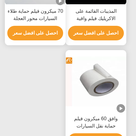
المذيبات القائمة على
70 ميكرون فيلم حماية طلاء
الاكريليك فيلم واقية
السيارات محور العجلة
السيارات المضادة للأشعة
الألومنيوم لوحة فيلم واقية
فوق البنفسجية ROHS
احصل على افضل سعر
احصل على افضل سعر
SGS شهادة
وافق 60 ميكرون فيلم
حماية نقل السيارات
المذيبات الاكريليك بنفايات