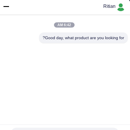
Ritian
عنوان الشركة
No.65 Songnian Road، Longgang District، شينزين، الصين 518117
6:42 AM
عنوان المصنع
No.65 Songnian Road، Longgang District، شينزين، الصين 518117
Good day, what product are you looking for?
هاتف
+86-755-84080323
الصين نوعية جيدة فيلم حماية PE المورد. حقوق النشر © -2026
Shenzhen Ritian Technology Co., Ltd. . كل الحقوق محفوظة.
سياسة الخصوصية
|
خريطة الموقع