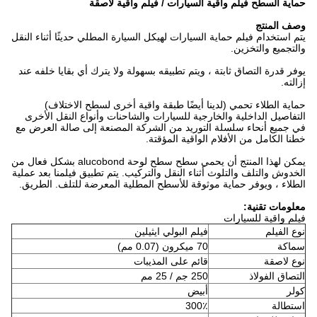
حماية السطح فيلم واقية السيارات / فيلم واقية لاصقة
وصف المنتج
يتم استخدام فيلم حماية السيارات لهيكل السيارة المطلي حديثًا أثناء النقل
والتجميع والتخزين.
يوفر قدرة التصاق ثابتة ، ويتم تطبيقه بسهولة ولا يترك أي بقايا خلفه عند
إزالته.
حماية الطلاء تحمي (لدينا أيضًا طبقة واقية أخرى لسطح الاختلاف)
التفاصيل الداخلية والخارجية للسيارات والشاحنات وأنواع النقل الأخرى
في جميع أنحاء سلسلة التوريد من الشركة المصنعة إلى صالة العرض مع
خطنا الكامل من الأفلام الواقية المؤقتة.
يمكن لهذا المنتج أن يحمي سطح سطح لوحة alucobond بشكل فعال من
الخدوش والتلف والتلوث أثناء النقل والتركيب. يتم تطبيق فيلمنا بعد عملية
الطلاء ، ويوفر حماية موثوقة للأسطح المطلية المعرضة للتلف. الطريق.
معلومات تقنية:
فيلم واقية للسيارات
نوع الفيلم
فيلم البولي ايثيلين
سماكة
70 ميكرون (0.07 مم)
نوع لاصقة
قائم على المذيبات
التصاق الفولاذ
250 جم / 25 مم
كولر
أبيض
استطالة
300٪