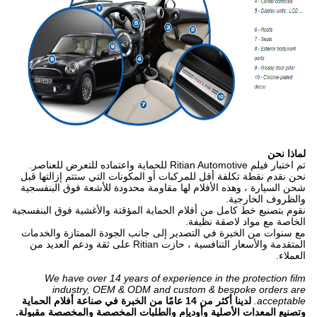
لماذا نحن
تم اختبار فيلم Ritian Automotive للحماية واعتماده للتعرض للعناصر.
نحن نقدم نقطة تكلفة أقل للمركبات أو المكونات التي ستتم إزالتها قبل
شحن السيارة ، وهذه الأفلام لها مقاومة محدودة للأشعة فوق البنفسجية
والظروف الخارجية.
نقوم بتصنيع خط كامل من أفلام الحماية المؤقتة والأغشية فوق البنفسجية
الخاصة مع مواد لاصقة نظيفة.
مع سنوات من الخبرة في التصدير إلى جانب الجودة الممتازة والخدمات
المتقدمة والأسعار التنافسية ، حازت Ritian على ثقة ودعم العديد من
العملاء.
We have over 14 years of experience in the protection film
industry, OEM & ODM and custom & bespoke orders are
acceptable.
لدينا أكثر من 14 عامًا من الخبرة في صناعة أفلام الحماية
وتصنيع المعدات الأصلية وأوديإم والطلبات المخصصة والمخصصة مقبولة.