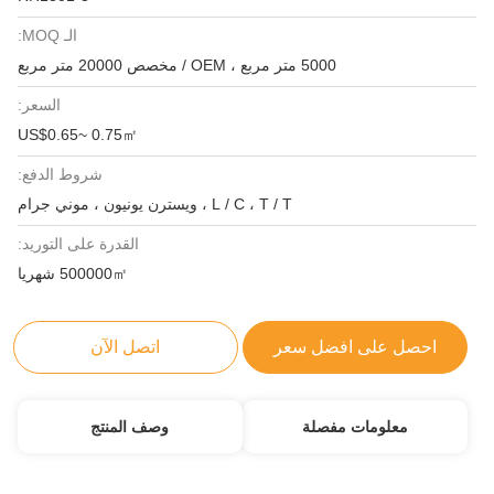
الـ MOQ:
5000 متر مربع ، OEM / مخصص 20000 متر مربع
السعر:
US$0.65~ 0.75㎡
شروط الدفع:
L / C ، T / T ، ويسترن يونيون ، موني جرام
القدرة على التوريد:
500000㎡ شهريا
احصل على افضل سعر
اتصل الآن
معلومات مفصلة
وصف المنتج