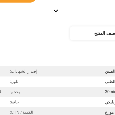
صف المنتج
لصين
إصدار الشهادات:
الطبي
اللون:
30mi
بحجم:
4 بوصات × 6 أ
يليكي
حافة:
 موزع
الكمية / CTN: