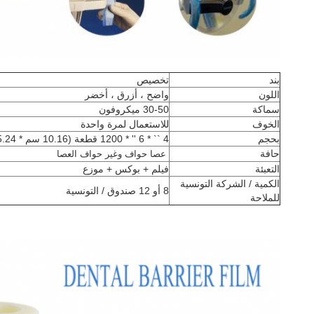
بند
تخصيص
اللون
واضح ، أزرق ، أخضر
سماكة
30-50 ميكروفون
الخوف
للاستعمال لمرة واحدة
بحجم
4 `` * 6 '' * 1200 قطعة (10.16 سم * 15.24 سم * 1200 قطعة)
حافة
عصا حواف وغير
حواف العصا
التعبئة
فيلم + بوكس ​​+ موزع
الكمية / الشركة التونسية
8 أو 12 صندوق / التونسية
للملاحة