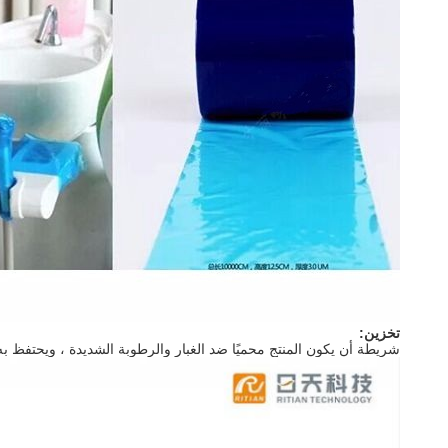
تخزين:
شريطة أن يكون المنتج محميًا ضد الغبار والرطوبة الشديدة ، ويحتفظ به في ظروف الغرفة العادية