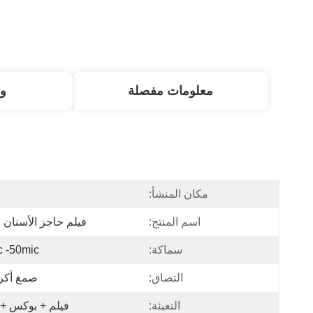
معلومات مفصلة
و
مكان المنشأ:
ا
اسم المنتج:
فيلم حاجز الأسنان 
سماكة:
c -50mic
التصاق:
صمغ أكر
التعبئة:
فيلم + بوكس ​​+