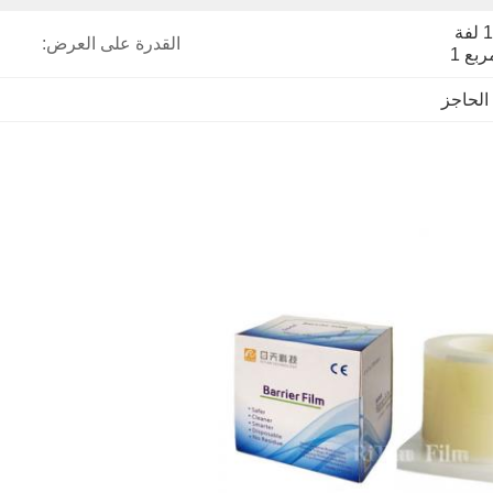
كرتون التصدير القياسية ، 1 لفة 
القدرة على العرض:
بع 1
الحاجز