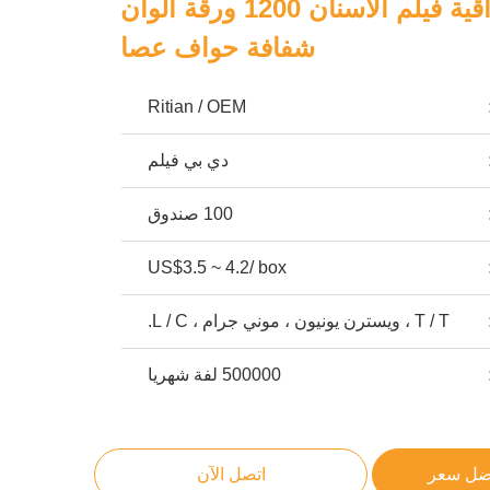
PE حاجز واقية فيلم الأسنان 1200 ورقة ألوان
شفافة حواف عصا
Ritian / OEM
دي بي فيلم
100 صندوق
US$3.5 ~ 4.2/ box
T / T ، ويسترن يونيون ، موني جرام ، L / C.
500000 لفة شهريا
ضل سعر
اتصل الآن