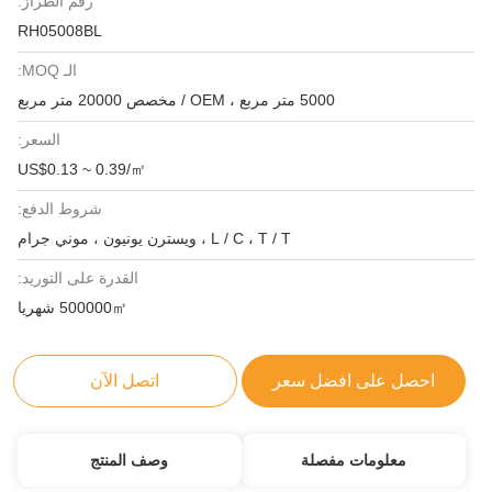
رقم الطراز:
RH05008BL
الـ MOQ:
5000 متر مربع ، OEM / مخصص 20000 متر مربع
السعر:
US$0.13 ~ 0.39/㎡
شروط الدفع:
L / C ، T / T ، ويسترن يونيون ، موني جرام
القدرة على التوريد:
500000㎡ شهريا
احصل على افضل سعر
اتصل الآن
معلومات مفصلة
وصف المنتج