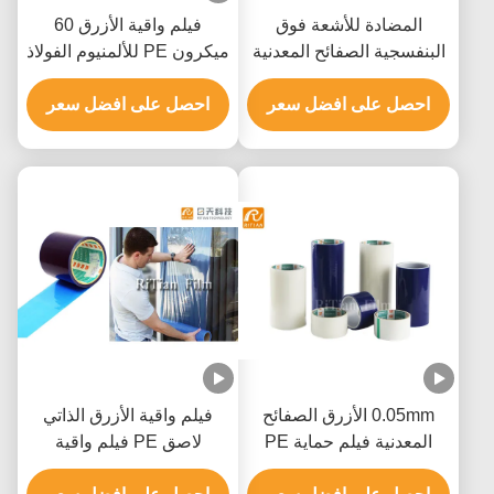
المضادة للأشعة فوق
فيلم واقية الأزرق 60
البنفسجية الصفائح المعدنية
ميكرون PE للألمنيوم الفولاذ
البولي ايثيلين فيلم واقية
المقاوم للصدأ
احصل على افضل سعر
لاصق على أساس المذيبات
احصل على افضل سعر
0.05mm الأزرق الصفائح
فيلم واقية الأزرق الذاتي
المعدنية فيلم حماية PE
لاصق PE فيلم واقية
للوحة الألومنيوم المركبة
شاتيربروف