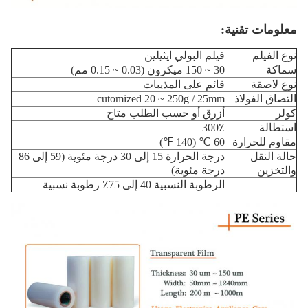
معلومات تقنية:
نوع الفيلم
فيلم البولي ايثيلين
سماكة
30 ~ 150 ميكرون (0.03 ~ 0.15 مم)
نوع لاصقة
قائم على المذيبات
التصاق الفولاذ
cutomized 20 ~ 250g / 25mm
كولر
أزرق أو حسب الطلب متاح
استطالة
300٪
مقاوم للحرارة
60 ℃ (140 ℉)
حالة النقل
درجة الحرارة 15 إلى 30 درجة مئوية (59 إلى 86
والتخزين
درجة مئوية)
الرطوبة النسبية 40 إلى 75٪ رطوبة نسبية