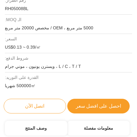
رقم الطراز:
RH05008BL
الـ MOQ:
5000 متر مربع ، OEM / مخصص 20000 متر مربع
السعر:
US$0.13 ~ 0.39/㎡
شروط الدفع:
L / C ، T / T ، ويسترن يونيون ، موني جرام
القدرة على التوريد:
500000㎡ شهريا
احصل على افضل سعر
اتصل الآن
معلومات مفصلة
وصف المنتج