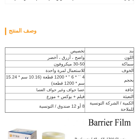
وصف المنتج
بند
تخصيص
اللون
واضح ، أزرق ، أخضر
سماكة
30-50 ميكروفون
الخوف
للاستعمال لمرة واحدة
4 `` * 6 '' * 1200 قطعة (10.16 سم * 15.24
بحجم
سم * 1200 قطعة)
حافة
عصا حواف وغير
حواف العصا
التعبئة
فيلم + بوكس ​​+ موزع
الكمية / الشركة التونسية
8 أو 12 صندوق / التونسية
للملاحة