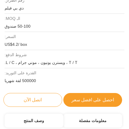
رقم الطراز:
دي بي فيلم
الـ MOQ:
50-100 صندوق
السعر:
US$4.2/ box
شروط الدفع:
T / T ، ويسترن يونيون ، موني جرام ، L / C.
القدرة على التوريد:
500000 لفة شهريا
احصل على افضل سعر
اتصل الآن
معلومات مفصلة
وصف المنتج