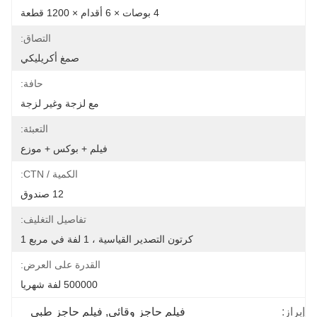
4 بوصات × 6 أقدام × 1200 قطعة
التصاق:
صمغ أكريليكي
حافة:
مع لزجة وغير لزجة
التعبئة:
فيلم + بوكس ​​+ موزع
الكمية / CTN:
12 صندوق
تفاصيل التغليف:
كرتون التصدير القياسية ، 1 لفة في مربع 1
القدرة على العرض:
500000 لفة شهريا
إبراز:
فيلم حاجز وقائي
, 
فيلم حاجز طبي