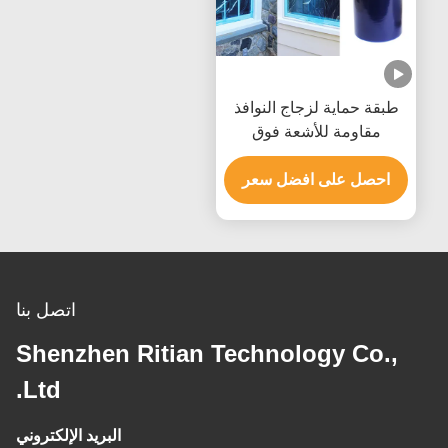
طبقة حماية لزجاج النوافذ
مقاومة للأشعة فوق
البنفسجية 50 ميكرون مع
احصل على افضل سعر
عدم وجود بقايا لاصقة من
البولي إيثيلين
اتصل بنا
Shenzhen Ritian Technology Co.,
Ltd.
البريد الإلكتروني