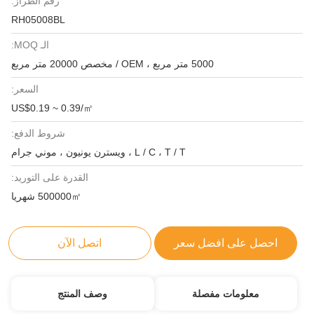
رقم الطراز:
RH05008BL
الـ MOQ:
5000 متر مربع ، OEM / مخصص 20000 متر مربع
السعر:
US$0.19 ~ 0.39/㎡
شروط الدفع:
L / C ، T / T ، ويسترن يونيون ، موني جرام
القدرة على التوريد:
500000㎡ شهريا
احصل على افضل سعر
اتصل الآن
معلومات مفصلة
وصف المنتج