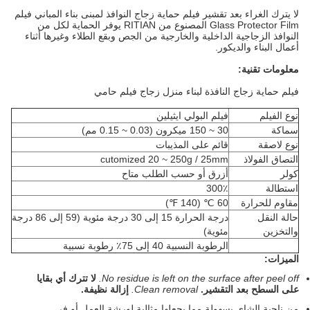
لا يترك الغراء بعد تقشير فيلم حماية زجاج النوافذ لمبنى بناء المباني فيلم
Glass Protector Film المصنوع من RITIAN يوفر الحماية لكل من
النوافذ الزجاجية الداخلية والخارجية من الجص وبقع الطلاء وغيرها أثناء
أعمال البناء والديكور.
معلومات تقنية:
فيلم حماية زجاج النافذة لبناء منزل زجاج فيلم حامي
نوع الفيلم
فيلم البولي ايثيلين
سماكة
30 ~ 150 ميكرون (0.03 ~ 0.15 مم)
نوع لاصقة
قائم على المذيبات
التصاق الفولاذ
cutomized 20 ~ 250g / 25mm
كولر
أزرق أو حسب الطلب متاح
استطالة
300٪
مقاوم للحرارة
60 ℃ (140 ℉)
حالة النقل
درجة الحرارة 15 إلى 30 درجة مئوية (59 إلى 86 درجة
والتخزين
مئوية)
الرطوبة النسبية 40 إلى 75٪ رطوبة نسبية
الميزات:
No residue is left on the surface after peel off.
لا تترك أي بقايا
على السطح بعد التقشير.
Clean removal.
إزالة نظيفة.
من ناحية الشاي بسهولة مما يجعلها مثالية لورشة العمل أو في