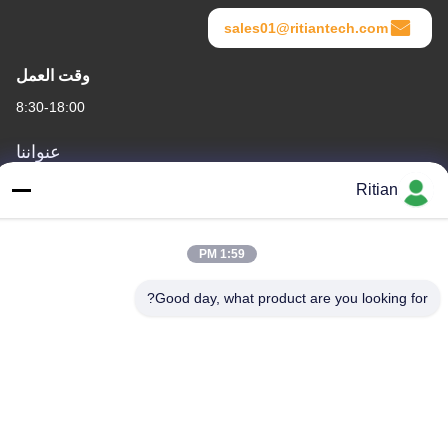
sales01@ritiantech.com
وقت العمل
8:30-18:00
عنواننا
عنوان الشركة
Ritian
No.65 Songnian Road، Longgang District، شينزين، الصين 518117
عنوان المصنع
1:59 PM
No.65 Songnian Road، Longgang District، شينزين، الصين 518117
Good day, what product are you looking for?
هاتف
+86-755-84080323