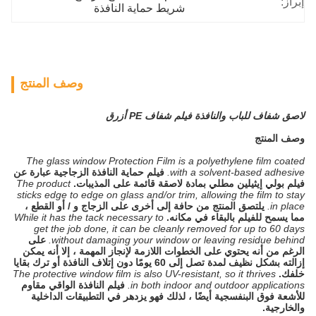
إبراز:
شريط حماية النافذة
وصف المنتج
لاصق شفاف للباب والنافذة فيلم شفاف PE أزرق
وصف المنتج
The glass window Protection Film is a polyethylene film coated
with a solvent-based adhesive.
فيلم حماية النافذة الزجاجية عبارة عن
فيلم بولي إيثيلين مطلي بمادة لاصقة قائمة على المذيبات.
The product
sticks edge to edge on glass and/or trim, allowing the film to stay
in place.
يلتصق المنتج من حافة إلى أخرى على الزجاج و / أو القطع ،
مما يسمح للفيلم بالبقاء في مكانه.
While it has the tack necessary to
get the job done, it can be cleanly removed for up to 60 days
without damaging your window or leaving residue behind.
على
الرغم من أنه يحتوي على الخطوات اللازمة لإنجاز المهمة ، إلا أنه يمكن
إزالته بشكل نظيف لمدة تصل إلى 60 يومًا دون إتلاف النافذة أو ترك بقايا
خلفك.
The protective window film is also UV-resistant, so it thrives
in both indoor and outdoor applications.
فيلم النافذة الواقي مقاوم
للأشعة فوق البنفسجية أيضًا ، لذلك فهو يزدهر في التطبيقات الداخلية
والخارجية.