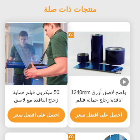
منتجات ذات صلة
واضح لاصق أزرق 1240mm
50 ميكرون فيلم حماية
نافذة زجاج حماية فيلم
زجاج النافذة مع لاصق
المضادة للكسر
أكريليك لإزالة الخليط الخالي
احصل على افضل سعر
من المخلفات وحماية
احصل على افضل سعر
السطح