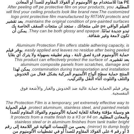
PE هذا للاستخدام مع الألومنيوم أو الفولاذ المقاوم للصدأ أو المعادن
المطلية.
After peeling off pe protective film on your products, you
will find your ceiling products look like brand new.The customized
logo print protective film manufactured by RITIAN protects and
maintains the original condition of pre-painted surfaces.
بعد تقشير
الفيلم الواقي pe على منتجاتك ، ستجد أن منتجات السقف الخاصة بك
تبدو جديدة تمامًا.
They can be both glossy and opaque.
يمكن أن
تكون لامعة وغير شفافة.
Aluminum Protection Film offers stable adhering capacity, is
easily applied and leaves no residue after being peeled.
يوفر فيلم
حماية الألومنيوم قدرة لصق ثابتة ، ويتم تطبيقه بسهولة ولا يترك أي بقايا
بعد تقشيره.
This product can effectively protect the surface of
aluminum composite panels from scratches, damage and
contamination during transportation and installation.
يمكن لهذا
المنتج حماية سطح ألواح الألمنيوم المركبة بشكل فعال من الخدوش
والتلف والتلوث أثناء النقل والتركيب.
يوفر فيلم الحماية حماية عالية ضد الخدوش والغبار والأشعة فوق
البنفسجية.
The Protection Film is a temporary, yet extremely effective way to
protect aluminum, stainless steel, and painted metals.
فيلم الحماية
هو وسيلة مؤقتة وفعالة للغاية لحماية الألومنيوم والفولاذ المقاوم للصدأ
والمعادن المطلية.
It protects from a matte finish to a #3 or #4 on
stainless steel or in aluminum finishes from tank trailer bright
(mirror) to dump body.
يحمي من اللمسات النهائية غير اللامعة إلى رقم
3 أو رقم 4 على الفولاذ المقاوم للصدأ أو في تشطيبات الألومنيوم من