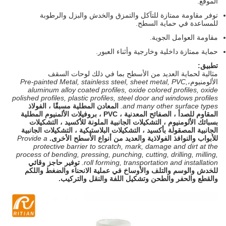
الموقع.
توفر مقاومة ممتازة للتآكل والتمزق والخدش والبزل والرطوبة
للمساعدة في حماية السطح.
مقاومة العوامل الجوية.
حماية ممتازة داخلية وخارجية وأثناء العبور.
تطبيق:
مثالية لحماية العديد من الأسطح بما في ذلك
لوحات السقف
الألومنيوم،
Pre-painted Metal, stainless steel, sheet metal, PVC,
aluminum alloy coated profiles, oxide colored profiles, oxide
polished profiles, plastic profiles, steel door and windows profiles
and many other surface types.
المعادن المطلية مسبقًا ، الفولاذ
المقاوم للصدأ ، الصفائح المعدنية ، PVC ، بروفيلات الألمنيوم المطلية
بسبائك الألومنيوم ، التشكيلات الجانبية الملونة للأكسيد ، التشكيلات
الجانبية المصقولة بأكسيد ، التشكيلات البلاستيكية ، التشكيلات الجانبية
للأبواب والنوافذ الفولاذية والعديد من أنواع الأسطح الأخرى.
Provide a
protective barrier to scratch, mark, damage and dirt at the
process of bending, pressing, punching, cutting, drilling, milling,
roll forming, transportation and installation.
توفير حاجز وقائي
للخدش والوسم والتلف والأوساخ في عملية الانحناء والضغط واللكم
والقطع والحفر والطحن وتشكيل اللفة والنقل والتركيب.