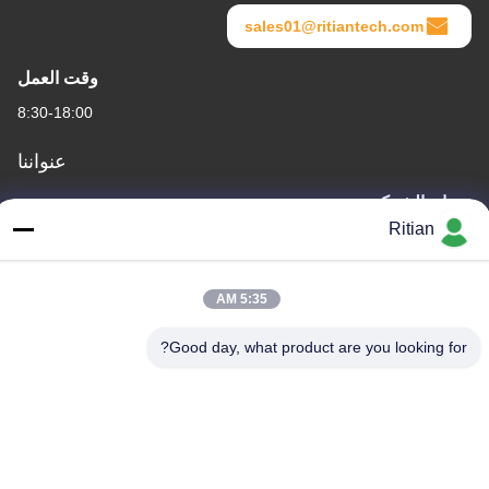
sales01@ritiantech.com
وقت العمل
8:30-18:00
عنواننا
عنوان الشركة
Ritian
No.65 Songnian Road، Longgang District، شينزين، الصين 518117
عنوان المصنع
5:35 AM
No.65 Songnian Road، Longgang District، شينزين، الصين 518117
هاتف
Good day, what product are you looking for?
+86-755-84080323