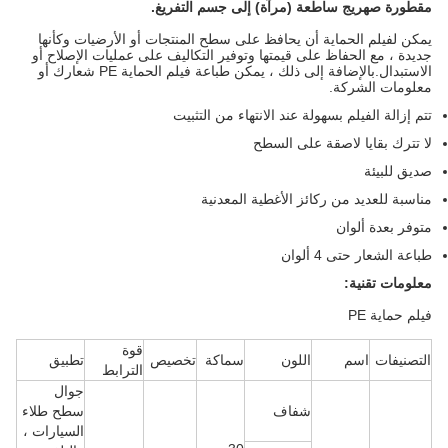
مقطورة صهريج ساطعة (مرآة) إلى جسم التفريغ.
يمكن لفيلم الحماية أن يحافظ على سطح المنتجات أو الأرضيات وكأنها
جديدة ، مع الحفاظ على قيمتها وتوفير التكاليف على عمليات الإصلاح أو
الاستبدال.
بالإضافة إلى ذلك ، يمكن طباعة فيلم الحماية PE شعارك أو
معلومات الشركة.
تتم إزالة الفيلم بسهولة عند الانتهاء من التثبيت
لا تترك بقايا لاصقة على السطح
صديق للبيئة
مناسبة للعديد من ركائز الأغطية المعدنية
متوفر بعدة ألوان
طباعة الشعار حتى 4 ألوان
معلومات تقنية:
فيلم حماية PE
قوة
التصنيفات
اسم
اللون
سماكة
تخصيص
تطبيق
الترابط
جوال
شفاف
سطح طلاء
السيارات ،