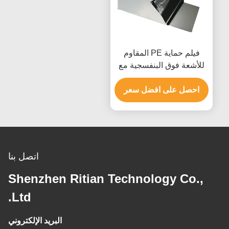
فيلم حماية PE المقاوم
للأشعة فوق البنفسجية مع
إزالة خالية من المخلفات و
300٪ إلى 600٪ إطالة
احصل على افضل سعر
لحماية السطح
اتصل بنا
Shenzhen Ritian Technology Co.,
Ltd.
البريد الإلكتروني