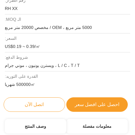
رقم الطراز:
RH XX
الـ MOQ:
5000 متر مربع ، OEM / مخصص 20000 متر مربع
السعر:
US$0.19 ~ 0.39/㎡
شروط الدفع:
L / C ، T / T ، ويسترن يونيون ، موني جرام
القدرة على التوريد:
500000㎡ شهريا
احصل على افضل سعر
اتصل الآن
معلومات مفصلة
وصف المنتج