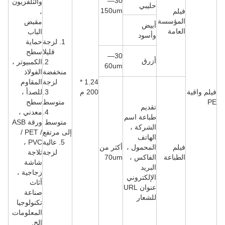
30—
والتلفزيون
حليبي
150um
فيلم
،
المؤسسة
مقبض
أبيض
العامة
الباب
وأسود
1. لزجة
حماية
قليلا
سطح
30—
أزرق
2.
الكمبيوتر ،
60um
منخفضة
الفولاذ
1.24 *
لزجة
المقاوم
فيلم واقية
200 م
3.
للصدأ ،
PE
متوسط
سطح
تقديم
4.
معدني ،
طباعة اسم
متوسط ​​
ورقة ASB
الشركة ،
إلى مرتفع
/ PET /
الهاتف
5. عالية
PVC ،
فيلم
المحمول ،
أكثر من
لزجة
ثلاجة
الطباعة
الفاكس ،
70um
شاشة
البريد
زجاجية ،
الإلكتروني
أثاث
عنوان URL
صناعة
للشعار
تكنولوجيا
المعلومات
إلخ.