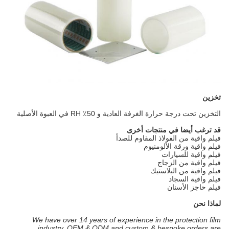
تخزين
التخزين تحت درجة حرارة الغرفة العادية و 50٪ RH في العبوة الأصلية
قد ترغب أيضا في منتجات أخرى
فيلم واقية من الفولاذ المقاوم للصدأ
فيلم واقية ورقة الألومنيوم
فيلم واقية للسيارات
فيلم واقية من الزجاج
فيلم واقية من البلاستيك
فيلم واقية السجاد
فيلم حاجز الأسنان
لماذا نحن
We have over 14 years of experience in the protection film
industry, OEM & ODM and custom & bespoke orders are