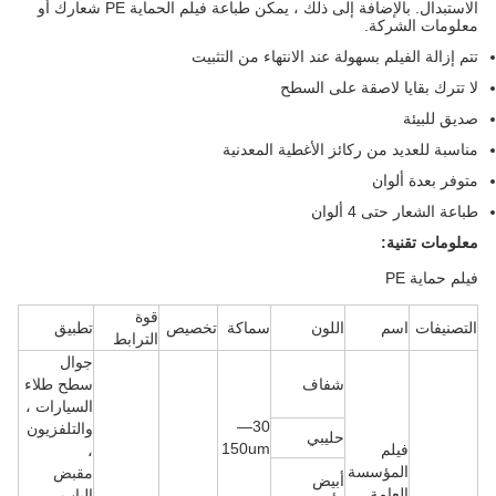
الاستبدال.
بالإضافة إلى ذلك ، يمكن طباعة فيلم الحماية PE شعارك أو
معلومات الشركة.
تتم إزالة الفيلم بسهولة عند الانتهاء من التثبيت
لا تترك بقايا لاصقة على السطح
صديق للبيئة
مناسبة للعديد من ركائز الأغطية المعدنية
متوفر بعدة ألوان
طباعة الشعار حتى 4 ألوان
معلومات تقنية:
فيلم حماية PE
قوة
التصنيفات
اسم
اللون
سماكة
تخصيص
تطبيق
الترابط
جوال
شفاف
سطح طلاء
السيارات ،
30—
والتلفزيون
حليبي
150um
فيلم
،
المؤسسة
مقبض
أبيض
العامة
الباب