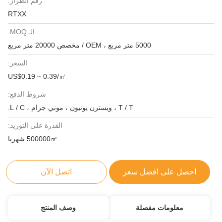
رقم الطراز:
RTXX
الـ MOQ:
5000 متر مربع ، OEM / مخصص 20000 متر مربع
السعر:
US$0.19 ~ 0.39/㎡
شروط الدفع:
T / T ، ويسترن يونيون ، موني جرام ، L / C.
القدرة على التوريد:
500000㎡ شهريا
احصل على افضل سعر
اتصل الآن
معلومات مفصلة
وصف المنتج