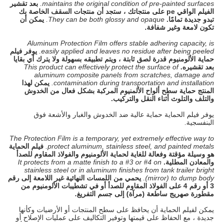
maintains the original condition of pre-painted surfaces.
بعد تقشير
الفيلم الواقي pe على منتجاتك ، ستجد أن منتجات السقف الخاصة بك
تبدو جديدة تمامًا.
They can be both glossy and opaque.
يمكن أن
تكون لامعة وغير شفافة.
Aluminum Protection Film offers stable adhering capacity, is
easily applied and leaves no residue after being peeled.
يوفر فيلم
حماية الألومنيوم قدرة لصق ثابتة ، ويتم تطبيقه بسهولة ولا يترك أي بقايا
بعد تقشيره.
This product can effectively protect the surface of
aluminum composite panels from scratches, damage and
contamination during transportation and installation.
يمكن لهذا
المنتج حماية سطح ألواح الألمنيوم المركبة بشكل فعال من الخدوش
والتلف والتلوث أثناء النقل والتركيب.
يوفر فيلم الحماية حماية عالية ضد الخدوش والغبار والأشعة فوق
البنفسجية.
The Protection Film is a temporary, yet extremely effective way to
protect aluminum, stainless steel, and painted metals.
فيلم الحماية
هو وسيلة مؤقتة وفعالة للغاية لحماية الألومنيوم والفولاذ المقاوم للصدأ
والمعادن المطلية.
It protects from a matte finish to a #3 or #4 on
stainless steel or in aluminum finishes from tank trailer bright
(mirror) to dump body.
يحمي من اللمسات النهائية غير اللامعة إلى رقم
3 أو رقم 4 على الفولاذ المقاوم للصدأ أو في تشطيبات الألومنيوم من
مقطورة صهريج ساطعة (مرآة) إلى جسم التفريغ.
يمكن لفيلم الحماية أن يحافظ على سطح المنتجات أو الأرضيات وكأنها
جديدة ، مع الحفاظ على قيمتها وتوفير التكاليف على عمليات الإصلاح أو