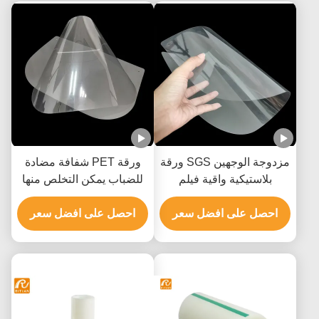
مزدوجة الوجهين SGS ورقة
ورقة PET شفافة مضادة
بلاستيكية واقية فيلم
للضباب يمكن التخلص منها
مكافحة الضباب يموت قطع
مع فيلم حماية مزدوج
ورقة الحيوانات الأليفة
احصل على افضل سعر
الجوانب
احصل على افضل سعر