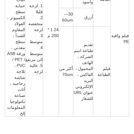
وأسود
1. لزجة
حماية
قليلا
سطح
30—
أزرق
2.
الكمبيوتر ،
60um
منخفضة
الفولاذ
1.24 *
لزجة
المقاوم
فيلم واقية
200 م
3.
للصدأ ،
PE
متوسط
سطح
تقديم
4.
معدني ،
طباعة اسم
متوسط ​​
ورقة ASB
الشركة ،
إلى مرتفع
/ PET /
الهاتف
5. عالية
PVC ،
فيلم
المحمول ،
أكثر من
لزجة
ثلاجة
الطباعة
الفاكس ،
70um
شاشة
البريد
زجاجية ،
الإلكتروني
أثاث
عنوان URL
صناعة
للشعار
تكنولوجيا
المعلومات
إلخ.