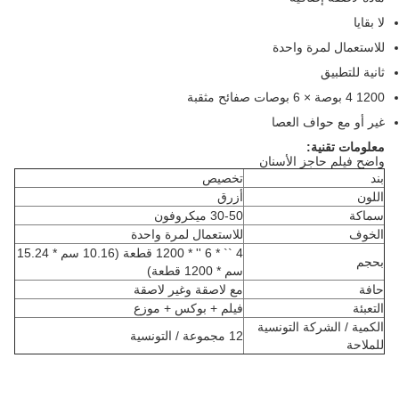
لا بقايا
للاستعمال لمرة واحدة
ثانية للتطبيق
1200 4 بوصة × 6 بوصات صفائح مثقبة
غير أو مع حواف العصا
معلومات تقنية:
واضح فيلم حاجز الأسنان
بند
تخصيص
اللون
أزرق
سماكة
30-50 ميكروفون
الخوف
للاستعمال لمرة واحدة
4 `` * 6 '' * 1200 قطعة (10.16 سم * 15.24
بحجم
سم * 1200 قطعة)
حافة
مع لاصقة وغير لاصقة
التعبئة
فيلم + بوكس ​​+ موزع
الكمية / الشركة التونسية
12 مجموعة / التونسية
للملاحة