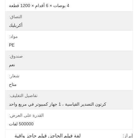
4 بوصات × 6 أقدام × 1200 قطعة
التصاق:
أكريليك
مواد:
PE
صندوق:
نعم
شعار:
متاح
تفاصيل التغليف:
كرتون التصدير القياسية ، 1 جهاز كمبيوتر في مربع واحد
القدرة على العرض:
500000 لفات
إبراز:
لفة فيلم الحاجز
, 
فيلم حاجز واقية