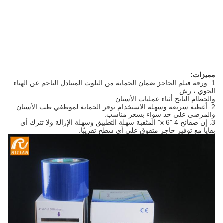
مميزات:
1. ورقة فيلم الحاجز ضمان الحماية من التلوث المتبادل الناجم عن الهباء
الجوي ، رش
والحطام الناتج أثناء عمليات الأسنان.
2. أغطية سريعة وسهلة الاستخدام توفر الحماية لموظفي طب الأسنان
والمرضى على حد سواء بسعر مناسب.
3. إن صفائح 4 "x 6" المثقبة سهلة التطبيق وسهلة الإزالة ولا تترك أي
بقايا مع توفير حاجز متفوق على أي سطح تقريبًا.