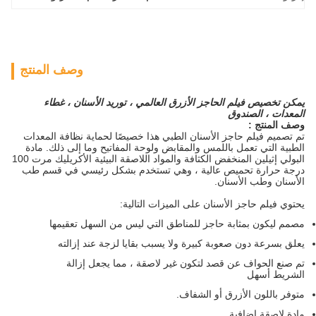
وصف المنتج
يمكن تخصيص فيلم الحاجز الأزرق العالمي ، توريد الأسنان ، غطاء
المعدات ، الصندوق
وصف المنتج :
تم تصميم فيلم حاجز الأسنان الطبي هذا خصيصًا لحماية نظافة المعدات
الطبية التي تعمل باللمس والمقابض ولوحة المفاتيح وما إلى ذلك. مادة
البولي إثيلين المنخفض الكثافة والمواد اللاصقة البيئية الأكريليك مرت 100
درجة حرارة تحميص عالية ، وهي تستخدم بشكل رئيسي في قسم طب
الأسنان وطب الأسنان.
يحتوي فيلم حاجز الأسنان على الميزات التالية:
مصمم ليكون بمثابة حاجز للمناطق التي ليس من السهل تعقيمها
يعلق بسرعة دون صعوبة كبيرة ولا يسبب بقايا لزجة عند إزالته
تم صنع الحواف عن قصد لتكون غير لاصقة ، مما يجعل إزالة
الشريط أسهل
متوفر باللون الأزرق أو الشفاف.
مادة لاصقة إضافية