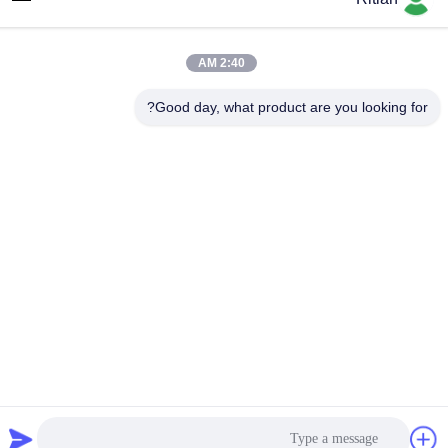
عنوان الشركة
No.65 Songnian Road، Longgang District، شينزين، الصين 518117
2:40 AM
عنوان المصنع
No.65 Songnian Road، Longgang District، شينزين، الصين 518117
Good day, what product are you looking for?
هاتف
+86-755-84080323
الصين نوعية جيدة فيلم حماية PE المورد. حقوق النشر © -2026
Shenzhen Ritian Technology Co., Ltd. . كل الحقوق محفوظة.
سياسة الخصوصية
|
خريطة الموقع