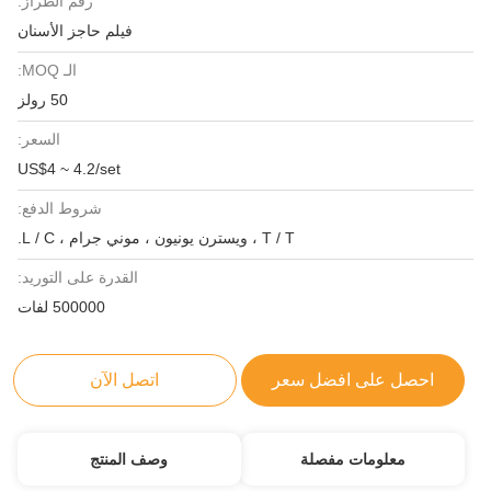
رقم الطراز:
فيلم حاجز الأسنان
الـ MOQ:
50 رولز
السعر:
US$4 ~ 4.2/set
شروط الدفع:
T / T ، ويسترن يونيون ، موني جرام ، L / C.
القدرة على التوريد:
500000 لفات
احصل على افضل سعر
اتصل الآن
معلومات مفصلة
وصف المنتج