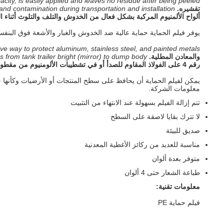
city, is easily applied and leaves no residue after being peeled.
تقشيره.
d contamination during transportation and installation.
ألواح الألمنيوم المركبة بشكل فعال من الخدوش والتلف والتلوث أثناء ا
يوفر فيلم الحماية حماية عالية ضد الخدوش والغبار والأشعة فوق البنفس
ive way to protect aluminum, stainless steel, and painted metals.
والمعادن المطلية.
s from tank trailer bright (mirror) to dump body.
رقم 4 على الفولاذ المقاوم للصدأ أو في تشطيبات الألومنيوم من مقطورة صهريج ساطعة (مرآة) إلى جسم التفريغ.
يمكن لفيلم الحماية أن يحافظ على سطح المنتجات أو الأرضيات وكأنها جد
معلومات الشركة.
تتم إزالة الفيلم بسهولة عند الانتهاء من التثبيت
لا تترك بقايا لاصقة على السطح
صديق للبيئة
مناسبة للعديد من ركائز الأغطية المعدنية
متوفر بعدة ألوان
طباعة الشعار حتى 4 ألوان
معلومات تقنية:
فيلم حماية PE