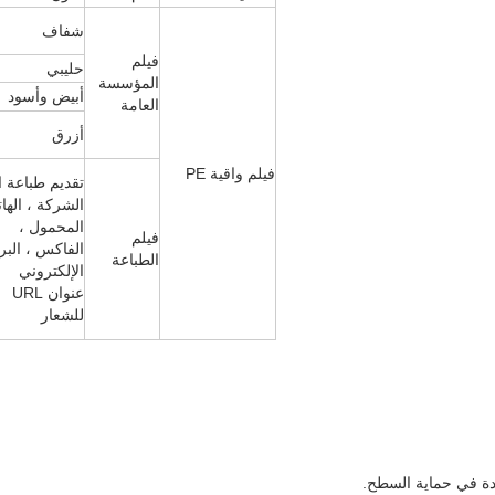
شفاف
فيلم
حليبي
المؤسسة
أبيض وأسود
العامة
أزرق
فيلم واقية PE
تقديم طباعة 
الشركة ، الها
المحمول ،
فيلم
الفاكس ، البر
الطباعة
الإلكتروني
عنوان URL
للشعار
دة في حماية السطح.