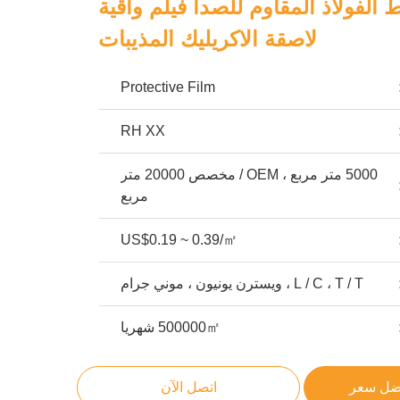
​الفولاذ المقاوم للصدأ فيلم واقية
لاصقة الاكريليك المذيبات
Protective Film
RH XX
5000 متر مربع ، OEM / مخصص 20000 متر
مربع
US$0.19 ~ 0.39/㎡
L / C ، T / T ، ويسترن يونيون ، موني جرام
500000㎡ شهريا
ضل سعر
اتصل الآن