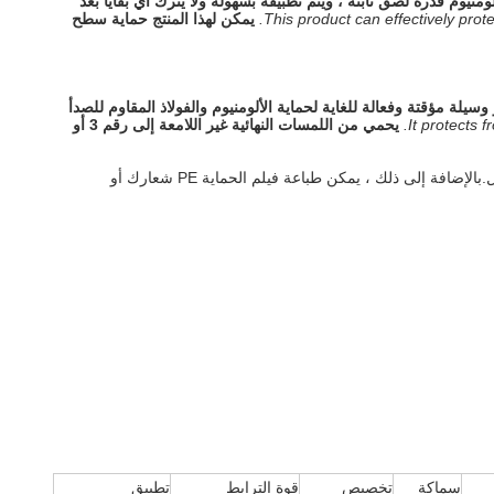
ومنيوم قدرة لصق ثابتة ، ويتم تطبيقه بسهولة ولا يترك أي بقايا بعد
This product can effectively pro
يمكن لهذا المنتج حماية سطح
وسيلة مؤقتة وفعالة للغاية لحماية الألومنيوم والفولاذ المقاوم للصدأ
It protects 
يحمي من اللمسات النهائية غير اللامعة إلى رقم 3 أو
.
بالإضافة إلى ذلك ، يمكن طباعة فيلم الحماية PE شعارك أو
سماكة
تخصيص
قوة الترابط
تطبيق