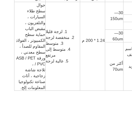
جوال
سطح طلاء
30—
السيارات ،
150um
والتلفزيون ،
مقبض الباب
1. لزجة قليلا
30—
حماية سطح
2. منخفضة لزجة
60um
1.24 * 200 م
الكمبيوتر ، الفولاذ
3. متوسط
المقاوم للصدأ ،
اسم
4. متوسط ​​إلى
سطح معدني ،
تف
مرتفع
ورقة ASB / PET
5. عالية لزجة
أكثر من
/ PVC ،
يد
70um
ثلاجة شاشة
زجاجية ، أثاث
صناعة تكنولوجيا
المعلومات إلخ.