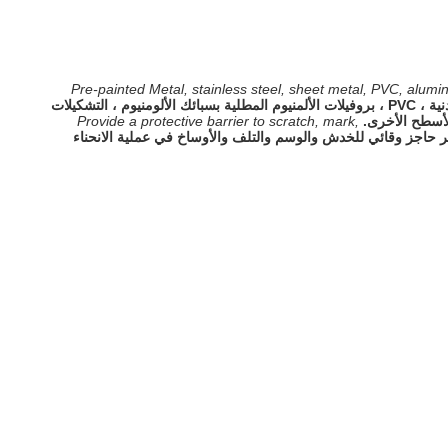
Pre-painted Metal, stainless steel, sheet metal, PVC, aluminu
المعادن المطلية مسبقًا ، الفولاذ المقاوم للصدأ ، الصفائح المعدنية ، PVC ، بروفيلات الألمنيوم المطلية بسبائك الألومنيوم ، التشكيلات
 الأسطح الأخرى.
Provide a protective barrier to scratch, mark,
ر حاجز وقائي للخدش والوسم والتلف والأوساخ في عملية الانحناء