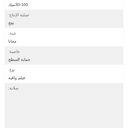
30-100ميك
عملية الإنتاج:
نفخ
عينة:
مجانا
خاصية:
حماية السطح
نوع:
فيلم واقية
صلابة: