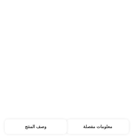
RH
الـ MOQ:
20،000 متر مربع
السعر:
USD 0.13-0.24 / Sqm
شروط الدفع:
T / T ، ويسترن يونيون
القدرة على التوريد:
10000 رولز / شهر
معلومات مفصلة
وصف المنتج