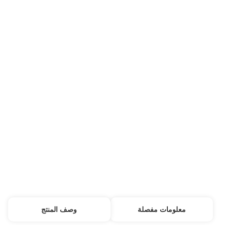
RH
الـ MOQ:
20،000 متر مربع
السعر:
USD 0.124-0.43Sqm
شروط الدفع:
T / T ، ويسترن يونيون
القدرة على التوريد:
10000 رولز / شهر
معلومات مفصلة
وصف المنتج