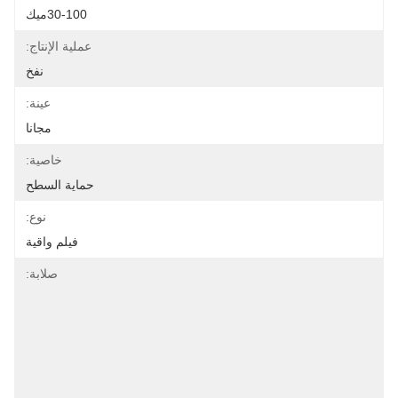
30-100ميك
عملية الإنتاج:
نفخ
عينة:
مجانا
خاصية:
حماية السطح
نوع:
فيلم واقية
صلابة: