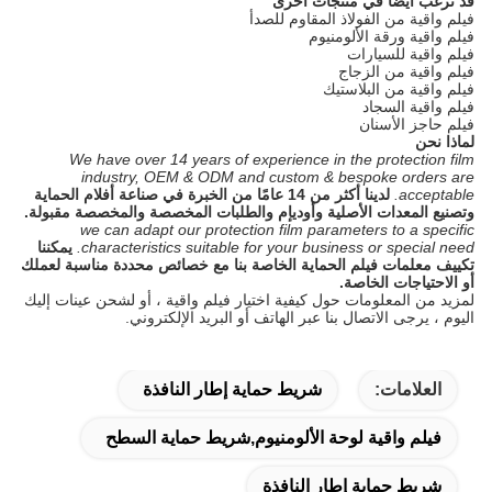
قد ترغب أيضا في منتجات أخرى
فيلم واقية من الفولاذ المقاوم للصدأ
فيلم واقية ورقة الألومنيوم
فيلم واقية للسيارات
فيلم واقية من الزجاج
فيلم واقية من البلاستيك
فيلم واقية السجاد
فيلم حاجز الأسنان
لماذا نحن
We have over 14 years of experience in the protection film
industry, OEM & ODM and custom & bespoke orders are
acceptable.
لدينا أكثر من 14 عامًا من الخبرة في صناعة أفلام الحماية
وتصنيع المعدات الأصلية وأوديإم والطلبات المخصصة والمخصصة مقبولة.
we can adapt our protection film parameters to a specific
characteristics suitable for your business or special need.
يمكننا
تكييف معلمات فيلم الحماية الخاصة بنا مع خصائص محددة مناسبة لعملك
أو الاحتياجات الخاصة.
لمزيد من المعلومات حول كيفية اختيار فيلم واقية ، أو لشحن عينات إليك
اليوم ، يرجى الاتصال بنا عبر الهاتف أو البريد الإلكتروني.
العلامات:
شريط حماية إطار النافذة
فيلم واقية لوحة الألومنيوم,شريط حماية السطح
شريط حماية إطار النافذة