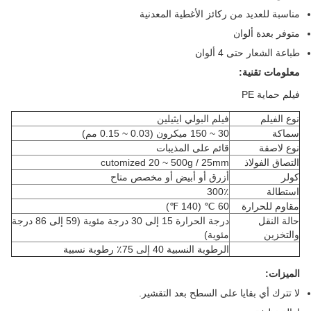
مناسبة للعديد من ركائز الأغطية المعدنية
متوفر بعدة ألوان
طباعة الشعار حتى 4 ألوان
معلومات تقنية:
فيلم حماية PE
نوع الفيلم
فيلم البولي ايثيلين
سماكة
30 ~ 150 ميكرون (0.03 ~ 0.15 مم)
نوع لاصقة
قائم على المذيبات
التصاق الفولاذ
cutomized 20 ~ 500g / 25mm
كولر
أزرق أو أبيض أو مخصص متاح
استطالة
300٪
مقاوم للحرارة
60 ℃ (140 ℉)
حالة النقل
درجة الحرارة 15 إلى 30 درجة مئوية (59 إلى 86 درجة
والتخزين
مئوية)
الرطوبة النسبية 40 إلى 75٪ رطوبة نسبية
الميزات:
لا تترك أي بقايا على السطح بعد التقشير.