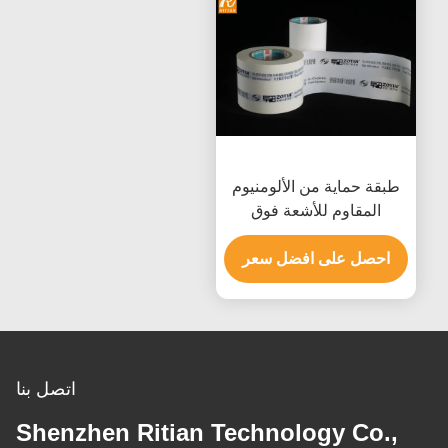
طبقة حماية من الألومنيوم
المقاوم للأشعة فوق
البنفسجية مع لاصق أكريليك
احصل على افضل سعر
لحماية السطح بدون بقايا
اتصل بنا
Shenzhen Ritian Technology Co.,