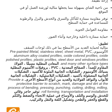
إزالة نظيفة.
من ناحية الشاي بسهولة مما يجعلها مثالية لورشة العمل أو في
الموقع.
توفر مقاومة ممتازة للتآكل والتمزق والخدش والبزل والرطوبة
للمساعدة في حماية السطح.
مقاومة العوامل الجوية.
حماية ممتازة داخلية وخارجية وأثناء العبور.
تطبيق:
مثالية لحماية العديد من الأسطح بما في ذلك
لوحات السقف
الألومنيوم،
Pre-painted Metal, stainless steel, sheet metal, PVC,
aluminum alloy coated profiles, oxide colored profiles, oxide
polished profiles, plastic profiles, steel door and windows profiles
and many other surface types.
المعادن المطلية مسبقًا ، الفولاذ
المقاوم للصدأ ، الصفائح المعدنية ، PVC ، بروفيلات الألمنيوم المطلية
بسبائك الألومنيوم ، التشكيلات الجانبية الملونة للأكسيد ، التشكيلات
الجانبية المصقولة بأكسيد ، التشكيلات البلاستيكية ، التشكيلات الجانبية
للأبواب والنوافذ الفولاذية والعديد من أنواع الأسطح الأخرى.
Provide a
protective barrier to scratch, mark, damage and dirt at the
process of bending, pressing, punching, cutting, drilling, milling,
roll forming, transportation and installation.
توفير حاجز وقائي
للخدش والوسم والتلف والأوساخ في عملية الانحناء والضغط واللكم
والقطع والحفر والطحن وتشكيل اللفة والنقل والتركيب.