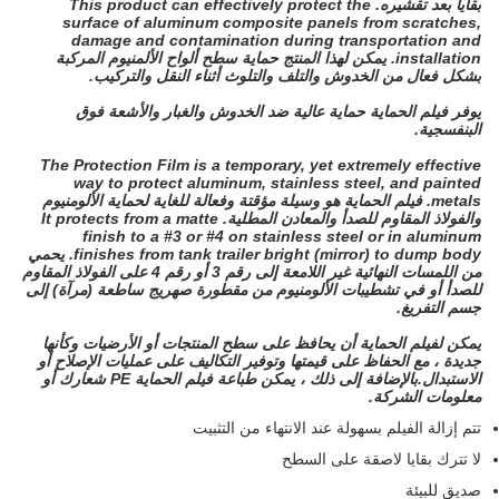
بقايا بعد تقشيره.
This product can effectively protect the
surface of aluminum composite panels from scratches,
damage and contamination during transportation and
installation.
يمكن لهذا المنتج حماية سطح ألواح الألمنيوم المركبة
بشكل فعال من الخدوش والتلف والتلوث أثناء النقل والتركيب.
يوفر فيلم الحماية حماية عالية ضد الخدوش والغبار والأشعة فوق
البنفسجية.
The Protection Film is a temporary, yet extremely effective
way to protect aluminum, stainless steel, and painted
metals.
فيلم الحماية هو وسيلة مؤقتة وفعالة للغاية لحماية الألومنيوم
والفولاذ المقاوم للصدأ والمعادن المطلية.
It protects from a matte
finish to a #3 or #4 on stainless steel or in aluminum
finishes from tank trailer bright (mirror) to dump body.
يحمي
من اللمسات النهائية غير اللامعة إلى رقم 3 أو رقم 4 على الفولاذ المقاوم
للصدأ أو في تشطيبات الألومنيوم من مقطورة صهريج ساطعة (مرآة) إلى
جسم التفريغ.
يمكن لفيلم الحماية أن يحافظ على سطح المنتجات أو الأرضيات وكأنها
جديدة ، مع الحفاظ على قيمتها وتوفير التكاليف على عمليات الإصلاح أو
الاستبدال.
بالإضافة إلى ذلك ، يمكن طباعة فيلم الحماية PE شعارك أو
معلومات الشركة.
تتم إزالة الفيلم بسهولة عند الانتهاء من التثبيت
لا تترك بقايا لاصقة على السطح
صديق للبيئة