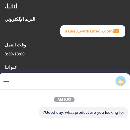
Ltd.
البريد الإلكتروني
sales01@ritiantech.com
وقت العمل
8:30-18:00
عنواننا
عنوان الشركة
No.65 Songnian Road، Longgang District، شينزين، الصين 518117
عنوان المصنع
9:03 AM
No.65 Songnian Road، Longgang District، شينزين، الصين 518117
Good day, what product are you looking for?
هاتف
+86-755-84080323