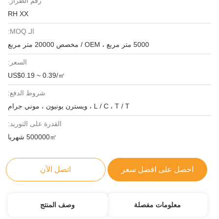
رقم الطراز:
RH XX
الـ MOQ:
5000 متر مربع ، OEM / مخصص 20000 متر مربع
السعر:
US$0.19 ~ 0.39/㎡
شروط الدفع:
L / C ، T / T ، ويسترن يونيون ، موني جرام
القدرة على التوريد:
500000㎡ شهريا
احصل على افضل سعر
اتصل الآن
معلومات مفصلة
وصف المنتج