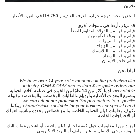
تخزين
التخزين تحت درجة حرارة الغرفة العادية و 50٪ RH في العبوة الأصلية
قد ترغب أيضا في منتجات أخرى
فيلم واقية من الفولاذ المقاوم للصدأ
فيلم واقية ورقة الألومنيوم
فيلم واقية للسيارات
فيلم واقية من الزجاج
فيلم واقية من البلاستيك
فيلم واقية السجاد
فيلم حاجز الأسنان
لماذا نحن
We have over 14 years of experience in the protection film
industry, OEM & ODM and custom & bespoke orders are
acceptable.
لدينا أكثر من 14 عامًا من الخبرة في صناعة أفلام الحماية
وتصنيع المعدات الأصلية وأوديإم والطلبات المخصصة والمخصصة مقبولة.
we can adapt our protection film parameters to a specific
characteristics suitable for your business or special need.
يمكننا
تكييف معلمات فيلم الحماية الخاصة بنا مع خصائص محددة مناسبة لعملك
أو الاحتياجات الخاصة.
لمزيد من المعلومات حول كيفية اختيار فيلم واقية ، أو لشحن عينات إليك
اليوم ، يرجى الاتصال بنا عبر الهاتف أو البريد الإلكتروني.