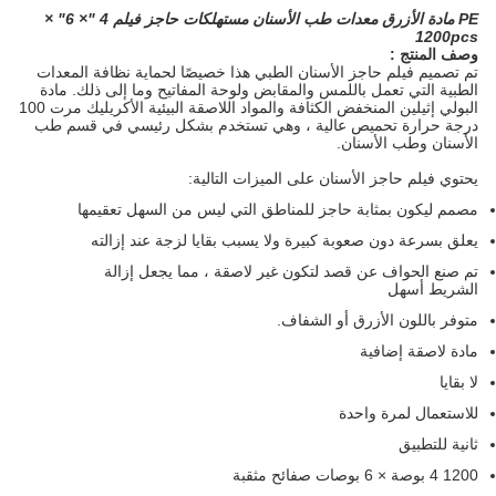
PE مادة الأزرق معدات طب الأسنان مستهلكات حاجز فيلم 4 "× 6" ×
1200pcs
وصف المنتج :
تم تصميم فيلم حاجز الأسنان الطبي هذا خصيصًا لحماية نظافة المعدات
الطبية التي تعمل باللمس والمقابض ولوحة المفاتيح وما إلى ذلك. مادة
البولي إثيلين المنخفض الكثافة والمواد اللاصقة البيئية الأكريليك مرت 100
درجة حرارة تحميص عالية ، وهي تستخدم بشكل رئيسي في قسم طب
الأسنان وطب الأسنان.
يحتوي فيلم حاجز الأسنان على الميزات التالية:
مصمم ليكون بمثابة حاجز للمناطق التي ليس من السهل تعقيمها
يعلق بسرعة دون صعوبة كبيرة ولا يسبب بقايا لزجة عند إزالته
تم صنع الحواف عن قصد لتكون غير لاصقة ، مما يجعل إزالة
الشريط أسهل
متوفر باللون الأزرق أو الشفاف.
مادة لاصقة إضافية
لا بقايا
للاستعمال لمرة واحدة
ثانية للتطبيق
1200 4 بوصة × 6 بوصات صفائح مثقبة