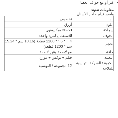
غير أو مع حواف العصا
معلومات تقنية:
واضح فيلم حاجز الأسنان
بند
تخصيص
اللون
أزرق
سماكة
30-50 ميكروفون
الخوف
للاستعمال لمرة واحدة
4 `` * 6 '' * 1200 قطعة (10.16 سم * 15.24
بحجم
سم * 1200 قطعة)
حافة
مع لاصقة وغير لاصقة
التعبئة
فيلم + بوكس ​​+ موزع
الكمية / الشركة التونسية
12 مجموعة / التونسية
للملاحة