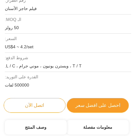
رقم الطراز:
فيلم حاجز الأسنان
الـ MOQ:
50 رولز
السعر:
US$4 ~ 4.2/set
شروط الدفع:
T / T ، ويسترن يونيون ، موني جرام ، L / C.
القدرة على التوريد:
500000 لفات
احصل على افضل سعر
اتصل الآن
معلومات مفصلة
وصف المنتج