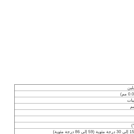
يلين
بات