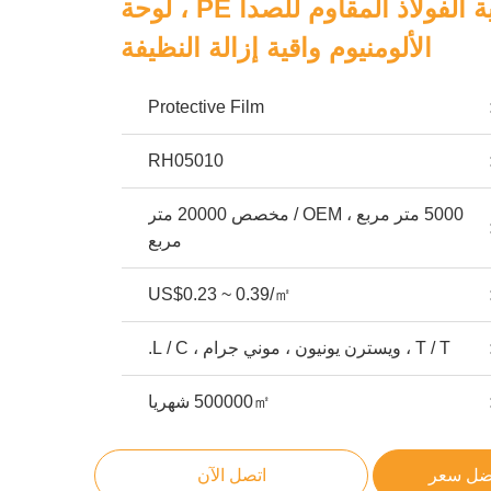
فيلم حماية الفولاذ المقاوم للصدأ PE ، لوحة
الألومنيوم واقية إزالة النظيفة
Protective Film
RH05010
5000 متر مربع ، OEM / مخصص 20000 متر
مربع
US$0.23 ~ 0.39/㎡
T / T ، ويسترن يونيون ، موني جرام ، L / C.
500000㎡ شهريا
ضل سعر
اتصل الآن