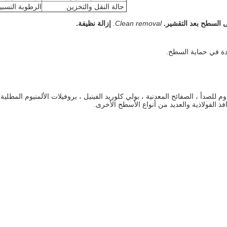
حالة النقل والتخزين
الرطوبة النسبية 40 إلى 75٪ رطوبة ن
لى السطح بعد التقشير.
Clean removal.
إزالة نظيفة.
دة في حماية السطح.
اوم للصدأ ، الصفائح المعدنية ، بولي كلوريد الفينيل ، بروفيلات الألمنيوم المطلية 
افذ الفولاذية والعديد من أنواع الأسطح الأخرى.