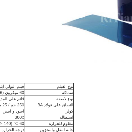
نوع الفيلم
فيلم البولي ايث
سماكة
60 ميكرون (0.06 مم)
نوع لاصقة
قائم على المذي
التصاق على فولاذ BA
250 جم / 25 مم
كولر
اسود و ابيض
استطالة
300٪
مقاوم للحرارة
60 ℃ (140 ℉)
حالة النقل والتخزين
درجة الحرارة 15 إلى 30 درجة مئوية (59 إلى 86 درجة مئوية)