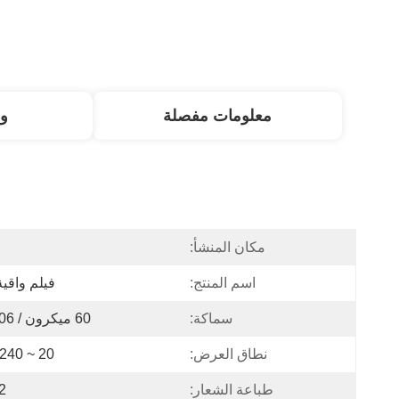
معلومات مفصلة
و
مكان المنشأ:
ا
اسم المنتج:
فيلم واقية
سماكة:
60 ميكرون / 0.06 مم
نطاق العرض:
20 ~ 1240 ملم
طباعة الشعار:
2 ألوا