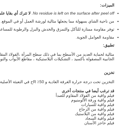
الميزات:
No residue is left on the surface after peel off.
لا تترك أي بقايا ع
من ناحية الشاي بسهولة مما يجعلها مثالية لورشة العمل أو في الموقع.
توفر مقاومة ممتازة للتآكل والتمزق والخدش والبزل والرطوبة للمساع
مقاومة العوامل الجوية.
تطبيق:
مثالية لحماية العديد من الأسطح بما في ذلك سطح المرآة ،
الفولاذ المق
الجانبية المصقولة بأكسيد ، التشكيلات البلاستيكية ، مقاطع الأبواب والنو
تخزين
التخزين تحت درجة حرارة الغرفة العادية و 50٪ R
ح في التعبئة الأصلية
قد ترغب أيضا في منتجات أخرى
فيلم واقية من الفولاذ المقاوم للصدأ
فيلم واقية ورقة الألومنيوم
فيلم واقية للسيارات
فيلم واقية من الزجاج
فيلم واقية من البلاستيك
فيلم واقية السجاد
فيلم حاجز الأسنان