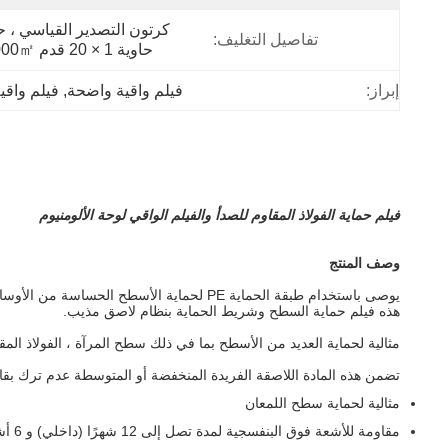
تفاصيل التغليف:
حاوية 1 × 20 قدم 195000㎡.
إبراز:
فيلم واقية واضحة
, 
فيلم واقية
فيلم حماية الفولاذ المقاوم للصدأ والفيلم الواقي لوحة الألومنيوم
وصف المنتج
يوصى باستخدام طبقة الحماية PE لحماية الأسطح الحساسة من الأوساخ والأضرار أثناء المعالجة والتخزين والنقل.
هذه
فيلم حماية السطح وشريط الحماية
بنظام لاصق مذيب.
مثالية لحماية العديد من الأسطح بما في ذلك سطح المرآة ، الفولاذ المقاو
تضمن هذه المادة اللاصقة الفريدة المنخفضة أو المتوسطة عدم ترك بقا
مثالية لحماية سطح اللمعان
مقاومة للأشعة فوق البنفسجية لمدة تصل إلى 12 شهرًا (داخلي) و 6 أشهر (خارجي)