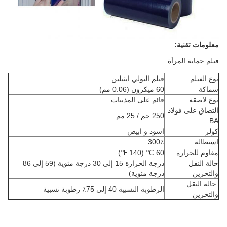
معلومات تقنية:
فيلم حماية المرآة
نوع الفيلم
فيلم البولي ايثيلين
سماكة
60 ميكرون (0.06 مم)
نوع لاصقة
قائم على المذيبات
التصاق على فولاذ
250 جم / 25 مم
BA
كولر
اسود و ابيض
استطالة
300٪
مقاوم للحرارة
60 ℃ (140 ℉)
حالة النقل
درجة الحرارة 15 إلى 30 درجة مئوية (59 إلى 86
والتخزين
درجة مئوية)
حالة النقل
الرطوبة النسبية 40 إلى 75٪ رطوبة نسبية
والتخزين