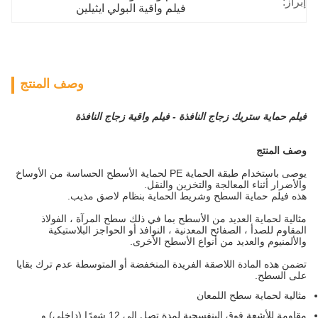
إبراز:
فيلم واقية البولي ايثيلين
وصف المنتج
فيلم حماية ستريك زجاج النافذة - فيلم واقية زجاج النافذة
وصف المنتج
يوصى باستخدام طبقة الحماية PE لحماية الأسطح الحساسة من الأوساخ
والأضرار أثناء المعالجة والتخزين والنقل.
هذه
فيلم حماية السطح وشريط الحماية
بنظام لاصق مذيب.
مثالية لحماية العديد من الأسطح بما في ذلك سطح المرآة ، الفولاذ
المقاوم للصدأ ، الصفائح المعدنية ، النوافذ أو الحواجز البلاستيكية
والألمنيوم والعديد من أنواع الأسطح الأخرى.
تضمن هذه المادة اللاصقة الفريدة المنخفضة أو المتوسطة عدم ترك بقايا
على السطح.
مثالية لحماية سطح اللمعان
مقاومة للأشعة فوق البنفسجية لمدة تصل إلى 12 شهرًا (داخلي) و