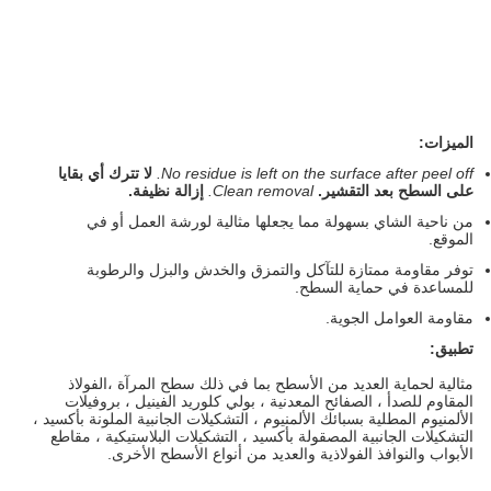
الميزات:
No residue is left on the surface after peel off.
لا تترك أي بقايا
على السطح بعد التقشير.
Clean removal.
إزالة نظيفة.
من ناحية الشاي بسهولة مما يجعلها مثالية لورشة العمل أو في
الموقع.
توفر مقاومة ممتازة للتآكل والتمزق والخدش والبزل والرطوبة
للمساعدة في حماية السطح.
مقاومة العوامل الجوية.
تطبيق:
مثالية لحماية العديد من الأسطح بما في ذلك سطح المرآة ،
الفولاذ
المقاوم للصدأ ، الصفائح المعدنية ، بولي كلوريد الفينيل ، بروفيلات
الألمنيوم المطلية بسبائك الألمنيوم ، التشكيلات الجانبية الملونة بأكسيد ،
التشكيلات الجانبية المصقولة بأكسيد ، التشكيلات البلاستيكية ، مقاطع
الأبواب والنوافذ الفولاذية والعديد من أنواع الأسطح الأخرى.