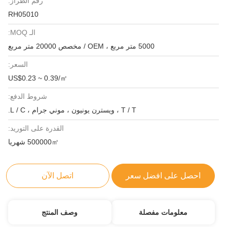
رقم الطراز:
RH05010
الـ MOQ:
5000 متر مربع ، OEM / مخصص 20000 متر مربع
السعر:
US$0.23 ~ 0.39/㎡
شروط الدفع:
T / T ، ويسترن يونيون ، موني جرام ، L / C.
القدرة على التوريد:
500000㎡ شهريا
احصل على افضل سعر
اتصل الآن
معلومات مفصلة
وصف المنتج