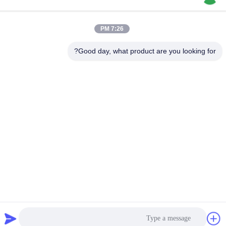
No.65 Songnian Road، Longgang District، شينزين، الصين 518117
عنوان المصنع
7:26 PM
No.65 Songnian Road، Longgang District، شينزين، الصين 518117
Good day, what product are you looking for?
هاتف
+86-755-84080323
الصين نوعية جيدة فيلم حماية PE المورد. حقوق النشر © -2026
Shenzhen Ritian Technology Co., Ltd. . كل الحقوق محفوظة.
سياسة الخصوصية
|
خريطة الموقع