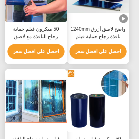
واضح لاصق أزرق 1240mm
50 ميكرون فيلم حماية
نافذة زجاج حماية فيلم
زجاج النافذة مع لاصق
المضادة للكسر
أكريليك لإزالة الخليط الخالي
احصل على افضل سعر
من المخلفات وحماية
احصل على افضل سعر
السطح
50 ميكرون فيلم حماية
فيلم حماية زجاج النافذة