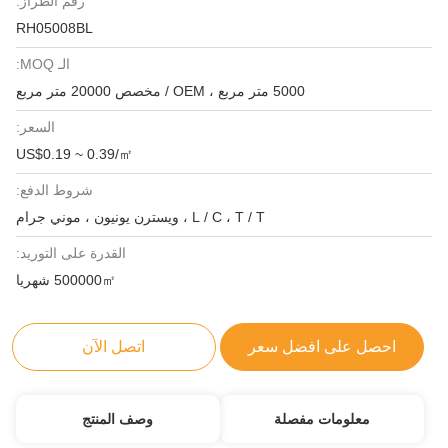
رقم الطراز:
RH05008BL
الـ MOQ:
5000 متر مربع ، OEM / مخصص 20000 متر مربع
السعر:
US$0.19 ~ 0.39/㎡
شروط الدفع:
L / C ، T / T ، ويسترن يونيون ، موني جرام
القدرة على التوريد:
500000㎡ شهريا
احصل على افضل سعر
اتصل الآن
معلومات مفصلة
وصف المنتج