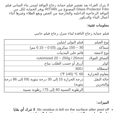
لا يترك الغراء بعد تقشير فيلم حماية زجاج النوافذ لمبنى بناء المباني فيلم
Glass Protector Film المصنوع من RITIAN يوفر الحماية لكل من
النوافذ الزجاجية الداخلية والخارجية من الجص وبقع الطلاء وغيرها أثناء
أعمال البناء والديكور.
معلومات تقنية:
فيلم حماية زجاج النافذة لبناء منزل زجاج فيلم حامي
نوع الفيلم
فيلم البولي ايثيلين
سماكة
30 ~ 150 ميكرون (0.03 ~ 0.15 مم)
نوع لاصقة
قائم على المذيبات
التصاق الفولاذ
cutomized 20 ~ 250g / 25mm
كولر
أزرق أو حسب الطلب متاح
استطالة
300٪
مقاوم للحرارة
60 ℃ (140 ℉)
حالة النقل
درجة الحرارة 15 إلى 30 درجة مئوية (59 إلى 86 درجة
والتخزين
مئوية)
الرطوبة النسبية 40 إلى 75٪ رطوبة نسبية
الميزات:
No residue is left on the surface after peel off.
لا تترك أي بقايا