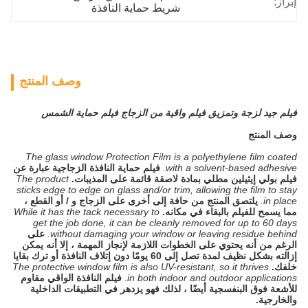
إبراز:
شريط حماية النافذة
وصف المنتج
فيلم جيد لزجة وتمزيق فيلم واقية من الزجاج فيلم حماية الشمس
وصف المنتج
The glass window Protection Film is a polyethylene film coated
with a solvent-based adhesive.
فيلم حماية النافذة الزجاجية عبارة عن
فيلم بولي إيثيلين مطلي بمادة لاصقة قائمة على المذيبات.
The product
sticks edge to edge on glass and/or trim, allowing the film to stay
in place.
يلتصق المنتج من حافة إلى أخرى على الزجاج و / أو القطع ،
مما يسمح للفيلم بالبقاء في مكانه.
While it has the tack necessary to
get the job done, it can be cleanly removed for up to 60 days
without damaging your window or leaving residue behind.
على
الرغم من أنه يحتوي على الخطوات اللازمة لإنجاز المهمة ، إلا أنه يمكن
إزالته بشكل نظيف لمدة تصل إلى 60 يومًا دون إتلاف النافذة أو ترك بقايا
خلفك.
The protective window film is also UV-resistant, so it thrives
in both indoor and outdoor applications.
فيلم النافذة الواقي مقاوم
للأشعة فوق البنفسجية أيضًا ، لذلك فهو يزدهر في التطبيقات الداخلية
والخارجية.